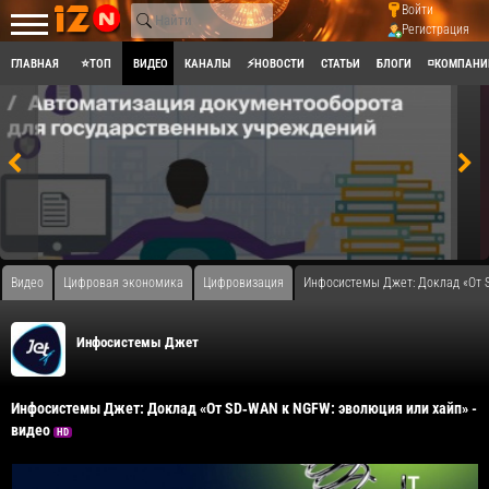
Войти
Регистрация
ГЛАВНАЯ
⭐ТОП
ВИДЕО
КАНАЛЫ
⚡НОВОСТИ
СТАТЬИ
БЛОГИ
◽КОМПАНИ
Видео
Цифровая экономика
Цифровизация
Инфосистемы Джет: Доклад «От S
Инфосистемы Джет
Инфосистемы Джет: Доклад «От SD‑WAN к NGFW: эволюция или хайп» -
видео
HD