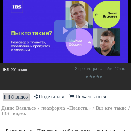
2 просмотра на сайте 12n.ru
IBS
201 ролик
Поделиться
Пожаловаться
О видео
Денис Васильев / платформа «Планета.» / Вы кто такие /
IBS - видео.
Разговор о Планетах, собственных продуктах и