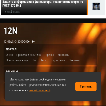
Защита информации в финсекторе: технические меры по
ГОСТ 57580.1
5 дней назад
12N
12NEWS © 2002-2026 18+
ПОРТАЛ
О нас
Правила и политика
Тарифы
Контакты
Предложить видео
Топ
Теги
Поддержать
Реклама
РЕСУРСЫ
ITBION.RU
12N.RU
EDU.12N
SMART.12N
12NEWS.RU
Мы используем файлы cookie для улучшения
работы сайта. Продолжая использование, вы
Принять
СОЦСЕТИ
соглашаетесь с
нашей политикой
.
VKontakte
|