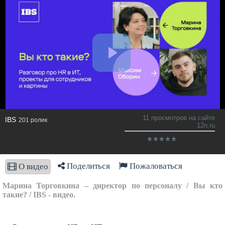
11 просмотров на сайте
IBS
201 ролик
12n.ru
Поделиться
Пожаловаться
О видео
Марина Торговкина – директор по персоналу / Вы кто
такие? / IBS - видео.