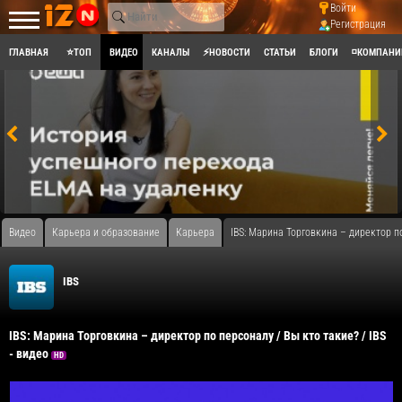
Войти
Регистрация
ГЛАВНАЯ
⭐ТОП
ВИДЕО
КАНАЛЫ
⚡НОВОСТИ
СТАТЬИ
БЛОГИ
◽КОМПАНИ
Видео
Карьера и образование
Карьера
IBS: Марина Торговкина – директор по
IBS
IBS: Марина Торговкина – директор по персоналу / Вы кто такие? / IBS
- видео
HD