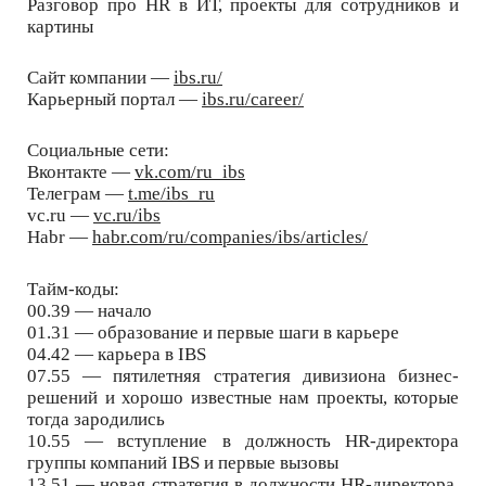
Разговор про HR в ИТ, проекты для сотрудников и
картины
Сайт компании —
ibs.ru/
Карьерный портал —
ibs.ru/career/
Социальные сети:
Вконтакте —
vk.com/ru_ibs
Телеграм —
t.me/ibs_ru
vc.ru —
vc.ru/ibs
Habr —
habr.com/ru/companies/ibs/articles/
Тайм-коды:
00.39 — начало
01.31 — образование и первые шаги в карьере
04.42 — карьера в IBS
07.55 — пятилетняя стратегия дивизиона бизнес-
решений и хорошо известные нам проекты, которые
тогда зародились
10.55 — вступление в должность HR-директора
группы компаний IBS и первые вызовы
13.51 — новая стратегия в должности HR-директора,