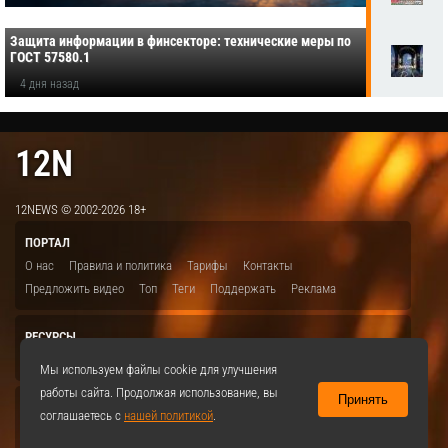
Защита информации в финсекторе: технические меры по
ГОСТ 57580.1
4 дня назад
12N
12NEWS © 2002-2026 18+
ПОРТАЛ
О нас
Правила и политика
Тарифы
Контакты
Предложить видео
Топ
Теги
Поддержать
Реклама
РЕСУРСЫ
ITBION.RU
12N.RU
EDU.12N
SMART.12N
12NEWS.RU
Мы используем файлы cookie для улучшения
работы сайта. Продолжая использование, вы
Принять
СОЦСЕТИ
соглашаетесь с
нашей политикой
.
VKontakte