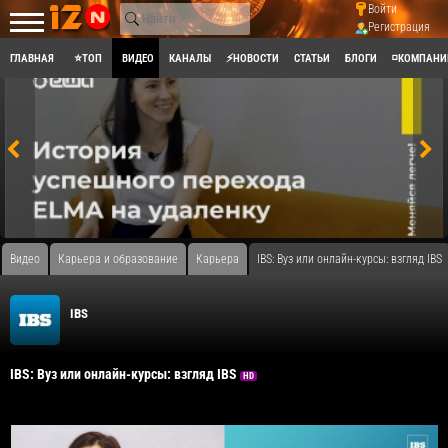
Войти
Регистрация
ГЛАВНАЯ
⭐ТОП
ВИДЕО
КАНАЛЫ
⚡НОВОСТИ
СТАТЬИ
БЛОГИ
◽КОМПАНИ
Видео
Карьера и образование
Карьера
IBS: Вуз или онлайн-курсы: взгляд IBS
IBS
IBS: Вуз или онлайн-курсы: взгляд IBS
HD