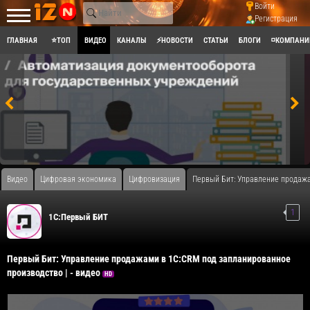
Войти
Регистрация
ГЛАВНАЯ
⭐ТОП
ВИДЕО
КАНАЛЫ
⚡НОВОСТИ
СТАТЬИ
БЛОГИ
◽КОМПАНИ
Видео
Цифровая экономика
Цифровизация
Первый Бит: Управление продажа
1
1С:Первый БИТ
Первый Бит: Управление продажами в 1С:CRM под запланированное
производство | - видео
HD