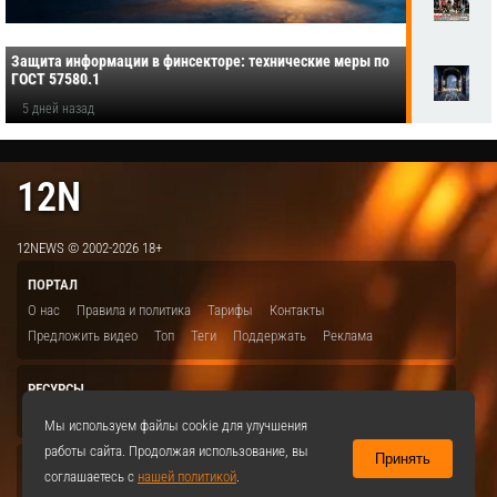
Защита информации в финсекторе: технические меры по
ГОСТ 57580.1
5 дней назад
12N
12NEWS © 2002-2026 18+
ПОРТАЛ
О нас
Правила и политика
Тарифы
Контакты
Предложить видео
Топ
Теги
Поддержать
Реклама
РЕСУРСЫ
ITBION.RU
12N.RU
EDU.12N
SMART.12N
12NEWS.RU
Мы используем файлы cookie для улучшения
работы сайта. Продолжая использование, вы
Принять
СОЦСЕТИ
соглашаетесь с
нашей политикой
.
VKontakte