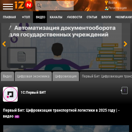
Войти
Регистрация
ГЛАВНАЯ
⭐ТОП
ВИДЕО
КАНАЛЫ
⚡НОВОСТИ
СТАТЬИ
БЛОГИ
◽КОМПАНИ
Видео
Цифровая экономика
Цифровизация
Первый Бит: Цифровизация трансп
1
1С:Первый БИТ
Первый Бит: Цифровизация транспортной логистики в 2025 году | -
видео
HD