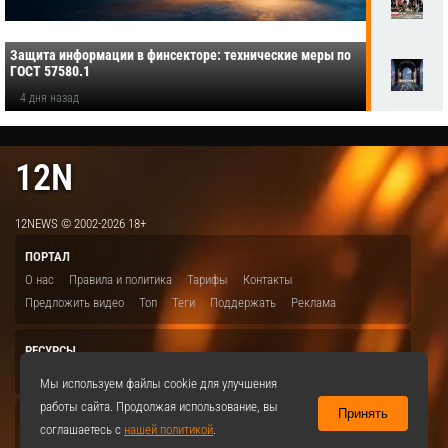
Защита информации в финсекторе: технические меры по
ГОСТ 57580.1
4 дня назад
12N
12NEWS © 2002-2026 18+
ПОРТАЛ
О нас
Правила и политика
Тарифы
Контакты
Предложить видео
Топ
Теги
Поддержать
Реклама
РЕСУРСЫ
ITBION.RU
12N.RU
EDU.12N
SMART.12N
12NEWS.RU
Мы используем файлы cookie для улучшения
работы сайта. Продолжая использование, вы
Принять
СОЦСЕТИ
соглашаетесь с
нашей политикой
.
VKontakte