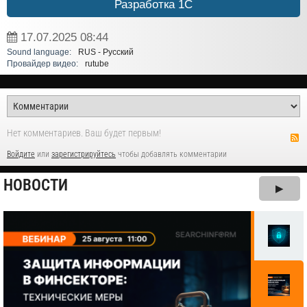
Разработка 1С
17.07.2025
08:44
Sound language:
RUS - Русский
Провайдер видео:
rutube
Нет комментариев. Ваш будет первым!
Войдите
или
зарегистрируйтесь
чтобы добавлять комментарии
НОВОСТИ
▶