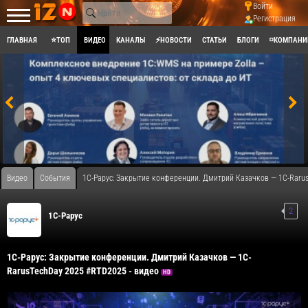
Войти
Регистрация
ГЛАВНАЯ
⭐ТОП
ВИДЕО
КАНАЛЫ
⚡НОВОСТИ
СТАТЬИ
БЛОГИ
◽КОМПАНИ
Видео
События
1С-Рарус: Закрытие конференции. Дмитрий Казачков — 1C-Rarus
2
1C-Рарус
1С-Рарус: Закрытие конференции. Дмитрий Казачков — 1C-
RarusTechDay 2025 #RTD2025 - видео
HD