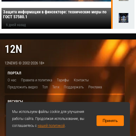
Защита информации в финсекторе: технические меры по
ГОСТ 57580.1
6 дней назад
12N
12NEWS © 2002-2026 18+
ПОРТАЛ
О нас
Правила и политика
Тарифы
Контакты
Предложить видео
Топ
Теги
Поддержать
Реклама
РЕСУРСЫ
ITBION.RU
12N.RU
EDU.12N
SMART.12N
12NEWS.RU
Мы используем файлы cookie для улучшения
работы сайта. Продолжая использование, вы
Принять
СОЦСЕТИ
соглашаетесь с
нашей политикой
.
VKontakte