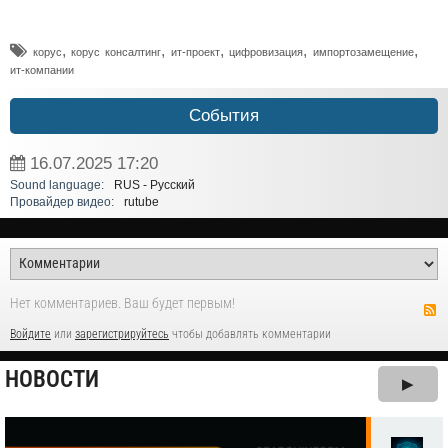
,
,
,
,
,
корус
корус консалтинг
ит-проект
цифровизация
импортозамещение
ит-компании
События
16.07.2025
17:20
Sound language:
RUS - Русский
Провайдер видео:
rutube
Нет комментариев. Ваш будет первым!
Войдите
или
зарегистрируйтесь
чтобы добавлять комментарии
НОВОСТИ
▶