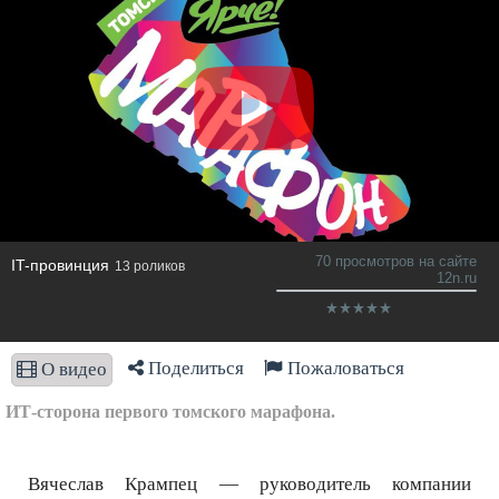
70 просмотров на сайте
IT-провинция
13 роликов
12n.ru
Поделиться
Пожаловаться
О видео
ИТ-сторона первого томского марафона.
Вячеслав Крампец — руководитель компании