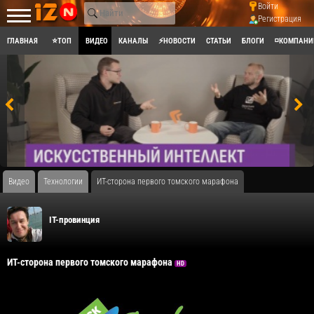
Войти
Регистрация
ГЛАВНАЯ
⭐ТОП
ВИДЕО
КАНАЛЫ
⚡НОВОСТИ
СТАТЬИ
БЛОГИ
◽КОМПАНИ
Видео
Технологии
ИТ-сторона первого томского марафона
IT-провинция
ИТ-сторона первого томского марафона
HD