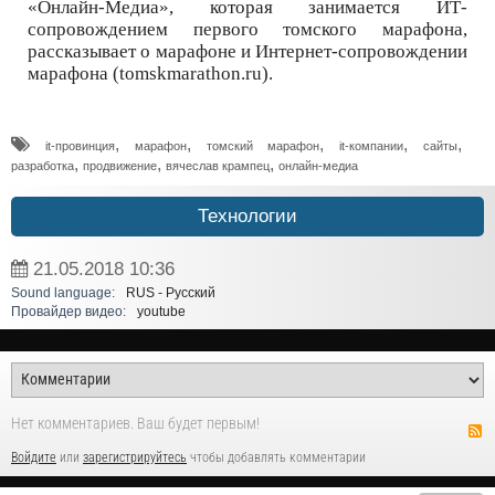
«Онлайн-Медиа», которая занимается ИТ-
сопровождением первого томского марафона,
рассказывает о марафоне и Интернет-сопровождении
марафона (tomskmarathon.ru).
,
,
,
,
,
it-провинция
марафон
томский марафон
it-компании
сайты
,
,
,
разработка
продвижение
вячеслав крампец
онлайн-медиа
Технологии
21.05.2018
10:36
Sound language:
RUS - Русский
Провайдер видео:
youtube
Нет комментариев. Ваш будет первым!
Войдите
или
зарегистрируйтесь
чтобы добавлять комментарии