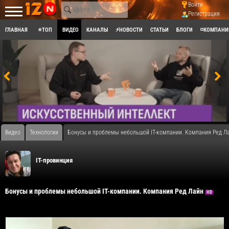
Войти
Регистрация
ГЛАВНАЯ
⭐ТОП
ВИДЕО
КАНАЛЫ
⚡НОВОСТИ
СТАТЬИ
БЛОГИ
◽КОМПАНИ
Видео
Технологии
Бонусы и проблемы небольшой IT-компании. Компания Ред Л
IT-провинция
Бонусы и проблемы небольшой IT-компании. Компания Ред Лайн
HD