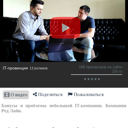
168 просмотров на сайте
IT-провинция
13 роликов
12n.ru
Поделиться
Пожаловаться
О видео
Бонусы и проблемы небольшой IT-компании. Компания
Ред Лайн.