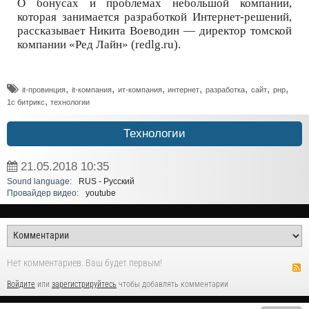
О бонусах и проблемах небольшой компании,
которая занимается разработкой Интернет-решений,
рассказывает Никита Воеводин — директор томской
компании «Ред Лайн» (redlg.ru).
,
,
,
,
,
,
,
it-провинция
it-компания
ит-компания
интернет
разработка
сайт
рнр
,
1с битрикс
технологии
Технологии
21.05.2018
10:35
Sound language:
RUS - Русский
Провайдер видео:
youtube
Нет комментариев. Ваш будет первым!
Войдите
или
зарегистрируйтесь
чтобы добавлять комментарии