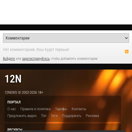
Нет комментариев. Ваш будет первым!
Войдите
или
зарегистрируйтесь
чтобы добавлять комментарии
12N
12NEWS © 2002-2026 18+
ПОРТАЛ
О нас
Правила и политика
Тарифы
Контакты
Предложить видео
Топ
Теги
Поддержать
Реклама
РЕСУРСЫ