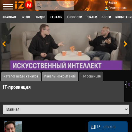
Войти
Регистрация
ГЛАВНАЯ
⭐ТОП
ВИДЕО
КАНАЛЫ
⚡НОВОСТИ
СТАТЬИ
БЛОГИ
◽КОМПАНИ
Каталог видео каналов
Каналы ИТ-компаний
IT-провинция
0
IT-провинция
13 роликов