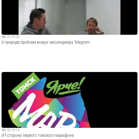
HD
00:19:58
О природе проблем вокруг мессенджера Telegram
HD
00:18:14
ИТ-сторона первого томского марафона