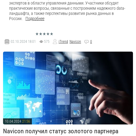
экспертов в области управления данными. Участники обсудят
практические вопросы, связанные с построением надежного data-
ландшафта, а также перспективы развития рынка данных в
России.
Подробнее
02.10.2024
18:01
575
iTrend
Navicon
0
10.04.2024
21:56
Navicon получил статус золотого партнера