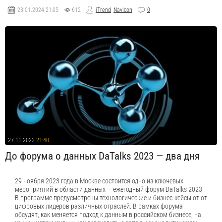
23.01.2024
21:05
612
iTrend
Navicon
0
27.11.2023
21:40
До форума о данных DaTalks 2023 — два дня
29 ноября 2023 года в Москве состоится одно из ключевых
мероприятий в области данных — ежегодный форум DaTalks 2023.
В программе предусмотрены технологические и бизнес-кейсы от от
цифровых лидеров различных отраслей. В рамках форума
обсудят, как меняется подход к данным в российском бизнесе, на