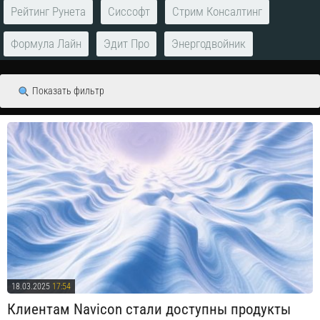
Рейтинг Рунета
Сиссофт
Стрим Консалтинг
Формула Лайн
Эдит Про
Энергодвойник
Показать фильтр
18.03.2025
17:54
Клиентам Navicon стали доступны продукты