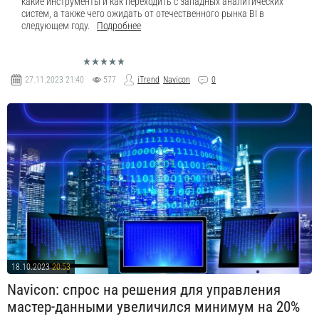
какие инструменты и как переходить с западных аналитических
систем, а также чего ожидать от отечественного рынка BI в
следующем году.
Подробнее
27.11.2023
21:40
577
iTrend
Navicon
0
18.10.2023
20:53
Navicon: спрос на решения для управления
мастер-данными увеличился минимум на 20%