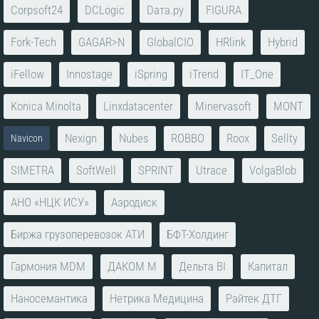
Corpsoft24
DCLogic
Dата.ру
FIGURA
Fork-Tech
GAGAR>N
GlobalCIO
HRlink
Hybrid
iFellow
Innostage
iSpring
iTrend
IT_One
Konica Minolta
Linxdatacenter
Minervasoft
MONT
Nexign
Nubes
ROBBO
Roox
Sellty
Navicon
SIMETRA
SoftWell
SPRINT
Utrace
VolgaBlob
АНО «НЦК ИСУ»
Аэродиск
Биржа грузоперевозок АТИ
БФТ-Холдинг
Гармония MDM
ДАКОМ М
Дельта BI
Капитал
Наносемантика
Нетрика Медицина
Райтек ДТГ