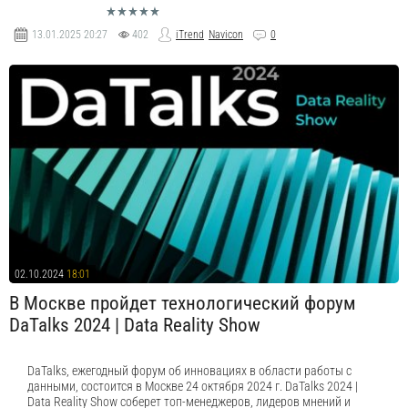
13.01.2025
20:27
402
iTrend
Navicon
0
02.10.2024
18:01
В Москве пройдет технологический форум
DaTalks 2024 | Data Reality Show
DaTalks, ежегодный форум об инновациях в области работы с
данными, состоится в Москве 24 октября 2024 г. DaTalks 2024 |
Data Reality Show соберет топ-менеджеров, лидеров мнений и