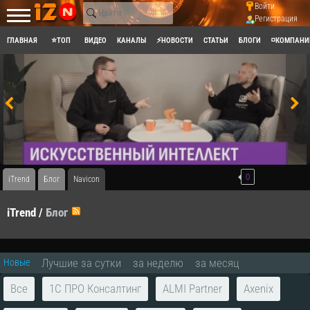
Войти
Регистрация
ГЛАВНАЯ
⭐ТОП
ВИДЕО
КАНАЛЫ
⚡НОВОСТИ
СТАТЬИ
БЛОГИ
◽КОМПАНИ
0
iTrend
Блог
Navicon
iTrend
/
Блог
RSS
Лучшие за сутки
за неделю
за месяц
Новые
Все
1С ПРО Консалтинг
ALMI Partner
Axenix