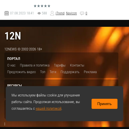
07.08.2023
18:41
588
iTrend
Navicon
0
12N
12NEWS © 2002-2026 18+
ПОРТАЛ
О нас
Правила и политика
Тарифы
Контакты
Предложить видео
Топ
Теги
Поддержать
Реклама
РЕСУРСЫ
ITBION.RU
12N.RU
EDU.12N
SMART.12N
12NEWS.RU
Мы используем файлы cookie для улучшения
работы сайта. Продолжая использование, вы
Принять
СОЦСЕТИ
соглашаетесь с
нашей политикой
.
VKontakte
|