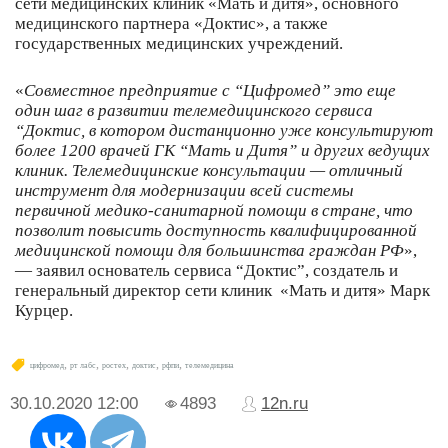
сети медицинских клиник «Мать и дитя», основного
медицинского партнера «Доктис», а также
государственных медицинских учреждений.
«
Совместное предприятие с “
Цифромед” это еще
один шаг в развитии телемедицинского сервиса
“Доктис, в котором дистанционно уже консультируют
более 1200 врачей ГК “Мать и Дитя” и других ведущих
клиник. Телемедицинские консультации — отличный
инструмент для модернизации всей системы
первичной медико-санитарной помощи в стране, что
позволит повысить доступность квалифицированной
медицинской помощи для большинства граждан РФ
»,
— заявил основатель сервиса “Доктис”, создатель и
генеральный директор сети клиник «Мать и дитя» Марк
Курцер.
,
,
,
,
,
цифромед
рт лабс
ростех
доктис
рфпи
телемедицина
30.10.2020
12:00
4893
12n.ru