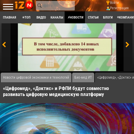
Войти
Регистрация
ГЛАВНАЯ
⭐ТОП
ВИДЕО
КАНАЛЫ
⚡НОВОСТИ
СТАТЬИ
БЛОГИ
◽КОМПАНИ
Новости цифровой экономики и технологий
Био-мед ИТ
«Цифромед», «Доктис» 
«Цифромед», «Доктис» и РФПИ будут совместно
развивать цифровую медицинскую платформу