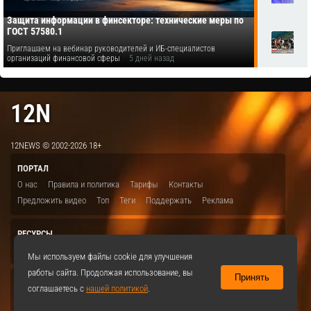
Защита информации в финсекторе: технические меры по
ГОСТ 57580.1
Приглашаем на вебинар руководителей и ИБ-специалистов
организаций финансовой сферы
5 дней назад
12N
12NEWS © 2002-2026 18+
ПОРТАЛ
О нас
Правила и политика
Тарифы
Контакты
Предложить видео
Топ
Теги
Поддержать
Реклама
РЕСУРСЫ
ITBION.RU
12N.RU
EDU.12N
SMART.12N
12NEWS.RU
Мы используем файлы cookie для улучшения
работы сайта. Продолжая использование, вы
Принять
СОЦСЕТИ
соглашаетесь с
нашей политикой
.
VKontakte