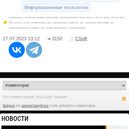
Информационные технологии
,
,
,
,
молниезащита
заземление зданий и сооружений
электромагнитная совместимость
electrics storm
electrics storm
,
,
,
,
,
,
,
,
2023
расчет
расчет молниезащиты
рмз
заземляющие устройства
рзу
заземление подстанций
рзп
,
,
,
электромагнитная обстановка
эмо
сисофт девелопмент
csoft development
27.07.2023
13:12
3150
CSoft
Нет комментариев. Ваш будет первым!
Войдите
или
зарегистрируйтесь
чтобы добавлять комментарии
НОВОСТИ