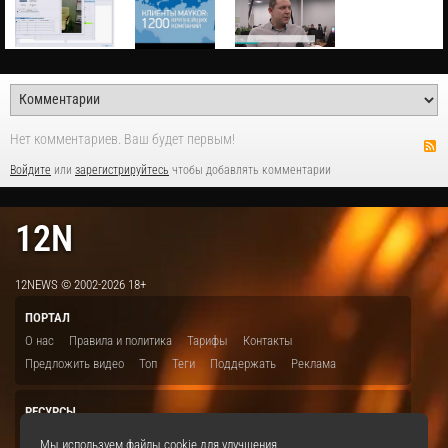
Нет комментариев. Ваш будет первым!
Войдите
или
зарегистрируйтесь
чтобы добавлять комментарии
12N
12NEWS © 2002-2026 18+
ПОРТАЛ
О нас
Правила и политика
Тарифы
Контакты
Предложить видео
Топ
Теги
Поддержать
Реклама
РЕСУРСЫ
ITBION.RU
12N.RU
EDU.12N
SMART.12N
12NEWS.RU
Мы используем файлы cookie для улучшения