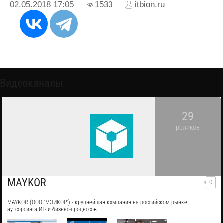
02.05.2018
17:05
1533
itbion.ru
Видеоканалы
29
роликов
MAYKOR
0
MAYKOR (ООО "МЭЙКОР") - крупнейшая компания на российском рынке
аутсорсинга ИТ- и бизнес-процессов.