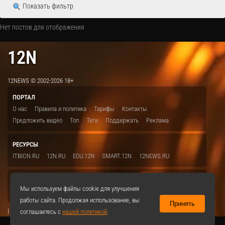
Показать фильтр
Нет постов для отображения
12N
12NEWS © 2002-2026 18+
ПОРТАЛ
О нас
Правила и политика
Тарифы
Контакты
Предложить видео
Топ
Теги
Поддержать
Реклама
РЕСУРСЫ
ITBION.RU
12N.RU
EDU.12N
SMART.12N
12NEWS.RU
СОЦСЕТИ
Мы используем файлы cookie для улучшения
VKontakte
работы сайта. Продолжая использование, вы
Принять
|
соглашаетесь с
нашей политикой
.