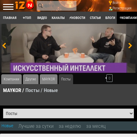
Войти
Регистрация
ГЛАВНАЯ
⭐ТОП
ВИДЕО
КАНАЛЫ
⚡НОВОСТИ
СТАТЬИ
БЛОГИ
◽КОМПАНИ
0
Компании
Другие
MAYKOR
Посты
MAYKOR /
Посты
/ Новые
Лучшие за сутки
за неделю
за месяц
Новые