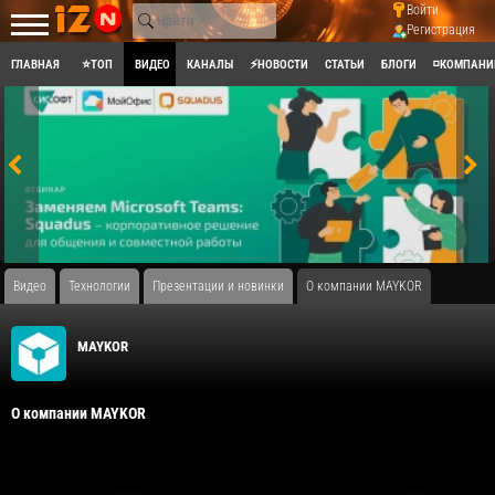
Войти
Регистрация
ГЛАВНАЯ
⭐ТОП
ВИДЕО
КАНАЛЫ
⚡НОВОСТИ
СТАТЬИ
БЛОГИ
◽КОМПАНИ
Видео
Технологии
Презентации и новинки
О компании MAYKOR
MAYKOR
О компании MAYKOR