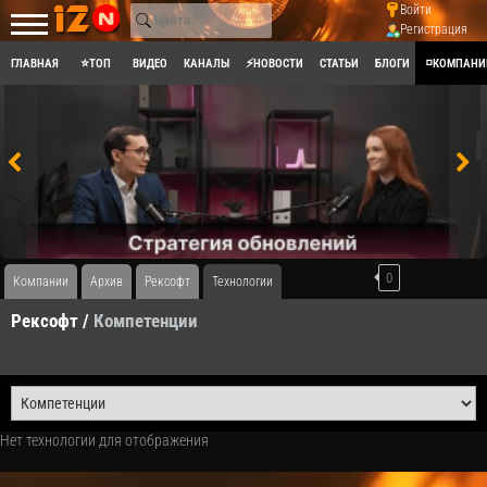
Войти
Регистрация
ГЛАВНАЯ
⭐ТОП
ВИДЕО
КАНАЛЫ
⚡НОВОСТИ
СТАТЬИ
БЛОГИ
◽КОМПАНИ
0
Компании
Архив
Рексофт
Технологии
Рексофт /
Компетенции
Нет технологии для отображения