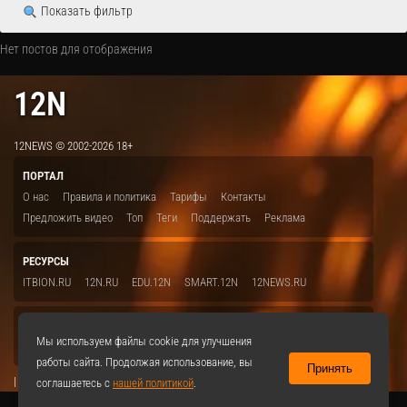
Показать фильтр
Нет постов для отображения
12N
12NEWS © 2002-2026 18+
ПОРТАЛ
О нас
Правила и политика
Тарифы
Контакты
Предложить видео
Топ
Теги
Поддержать
Реклама
РЕСУРСЫ
ITBION.RU
12N.RU
EDU.12N
SMART.12N
12NEWS.RU
СОЦСЕТИ
Мы используем файлы cookie для улучшения
VKontakte
работы сайта. Продолжая использование, вы
Принять
|
соглашаетесь с
нашей политикой
.