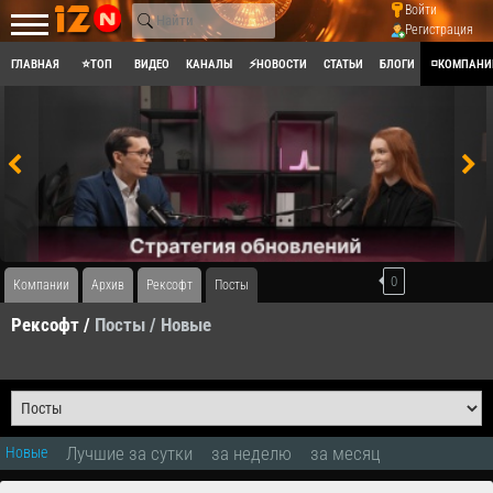
Войти
Регистрация
ГЛАВНАЯ
⭐ТОП
ВИДЕО
КАНАЛЫ
⚡НОВОСТИ
СТАТЬИ
БЛОГИ
◽КОМПАНИ
0
Компании
Архив
Рексофт
Посты
Рексофт /
Посты
/ Новые
Лучшие за сутки
за неделю
за месяц
Новые