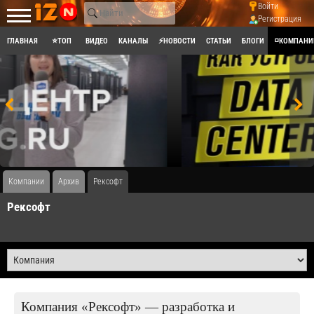
Войти
Регистрация
ГЛАВНАЯ
⭐ТОП
ВИДЕО
КАНАЛЫ
⚡НОВОСТИ
СТАТЬИ
БЛОГИ
◽КОМПАНИ
Компании
Архив
Рексофт
Рексофт
Компания «Рексофт» — разработка и