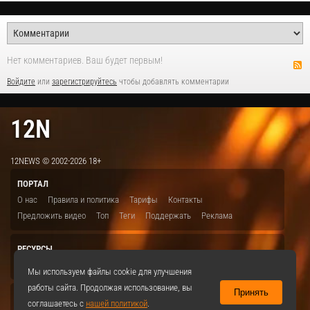
Нет комментариев. Ваш будет первым!
Войдите
или
зарегистрируйтесь
чтобы добавлять комментарии
12N
12NEWS © 2002-2026 18+
ПОРТАЛ
О нас
Правила и политика
Тарифы
Контакты
Предложить видео
Топ
Теги
Поддержать
Реклама
РЕСУРСЫ
ITBION.RU
12N.RU
EDU.12N
SMART.12N
12NEWS.RU
Мы используем файлы cookie для улучшения
работы сайта. Продолжая использование, вы
Принять
СОЦСЕТИ
соглашаетесь с
нашей политикой
.