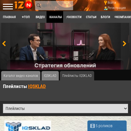
Войти
Регистрация
ГЛАВНАЯ
⭐ТОП
ВИДЕО
КАНАЛЫ
⚡НОВОСТИ
СТАТЬИ
БЛОГИ
◽КОМПАНИ
Каталог видео каналов
IQSKLAD
Плейлисты IQSKLAD
Плейлисты
IQSKLAD
5 роликов