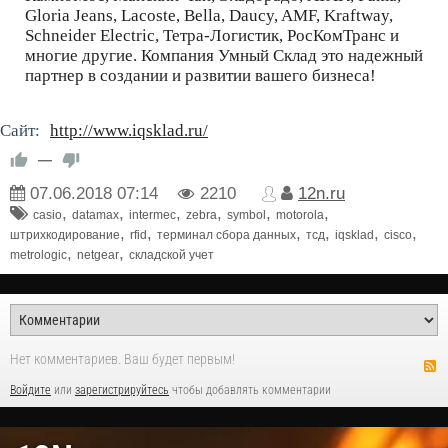
Gloria Jeans, Lacoste, Bella, Daucy, AMF, Kraftway,
Schneider Electric, Тетра-Логистик, РосКомТранс и
многие другие. Компания Умный Склад это надежный
партнер в создании и развитии вашего бизнеса!
Сайт:
http://www.iqsklad.ru/
—
07.06.2018
07:14
2210
12n.ru
,
,
,
,
,
,
casio
datamax
intermec
zebra
symbol
motorola
,
,
,
,
,
,
штрихкодирование
rfid
терминал сбора данных
тсд
iqsklad
cisco
,
,
metrologic
netgear
складской учет
Нет комментариев. Ваш будет первым!
Войдите
или
зарегистрируйтесь
чтобы добавлять комментарии