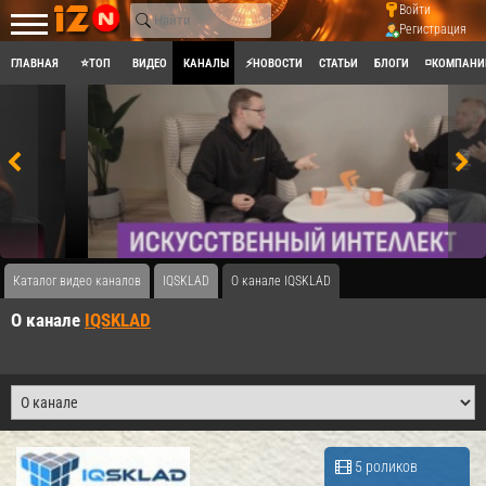
Войти
Регистрация
ГЛАВНАЯ
⭐ТОП
ВИДЕО
КАНАЛЫ
⚡НОВОСТИ
СТАТЬИ
БЛОГИ
◽КОМПАНИ
Каталог видео каналов
IQSKLAD
О канале IQSKLAD
О канале
IQSKLAD
5 роликов