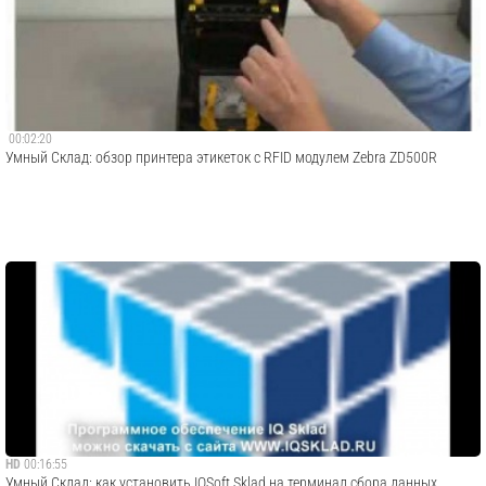
00:02:20
Умный Склад: обзор принтера этикеток c RFID модулем Zebra ZD500R
HD
00:16:55
Умный Склад: как установить IQSoft Sklad на терминал сбора данных