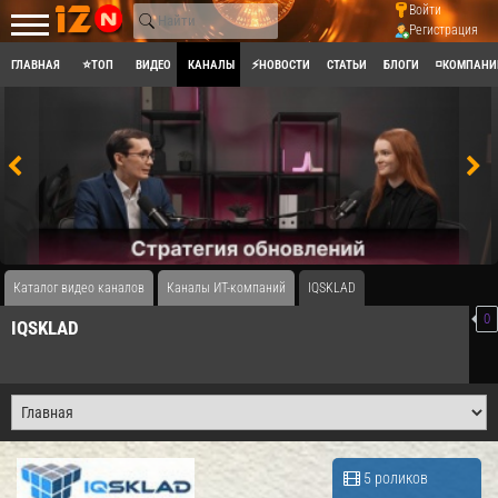
Войти
Регистрация
ГЛАВНАЯ
⭐ТОП
ВИДЕО
КАНАЛЫ
⚡НОВОСТИ
СТАТЬИ
БЛОГИ
◽КОМПАНИ
Каталог видео каналов
Каналы ИТ-компаний
IQSKLAD
0
IQSKLAD
5 роликов