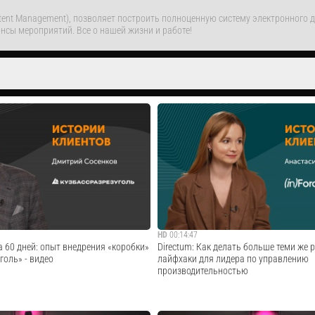
ntent Management), позволяет построить полноценную систему электронного
нсы мероприятий. Все о нашей жизни и работе!
HD
00:14:47
за 60 дней: опыт внедрения «коробки»
Directum: Как делать больше теми же 
голь» - видео
лайфхаки для лидера по управлению
производительностью