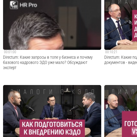
Руководитель команды солюшенов Игорь Шумаков
30 ноября 2024 го
рассказывает о том, в каких форматах потенциальные
420-ФЗ, который в
заказчики могут познакомиться с системой Directum HR
называемые оборо
Pro, что такое воркшоп и как он проходит. «Солюшен —
данных граждан. 
это эксперт в конкретной предметной о...
почему сейчас сам
Cмотреть видео
00:01:00
00:10:21
Directum: Какие запросы в топе у бизнеса и почему
Directum: Какие п
базового кадрового ЭДО уже мало? Обсуждают
документов - виде
эксперт
Смотреть полную версию:
Какие бывают под
https://www.directum.ru/products/hr_pro/kedo-faq
целей КЭДО? Что 
#Directum #Directum_HR_Pro #КЭДО
все эти вопросы о
информационной б
руководитель проек
Cмотреть видео