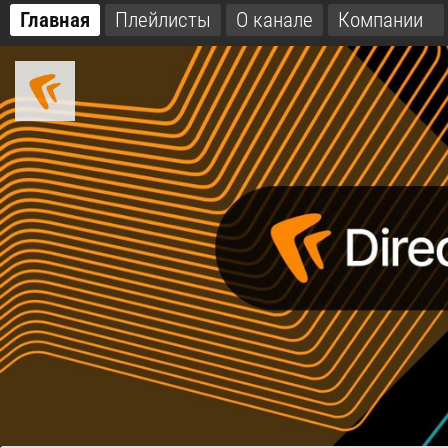
Главная
Плейлисты
О канале
Компании
1