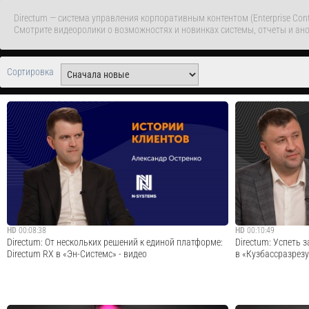
Directum — система управления корпоративным контентом (Enterprise Co
Смотрите видеоролики о возможностях и новинках системы, отчеты и ано
Сортировка
HD
00:08:38
HD
00:10:49
Directum: От нескольких решений к единой платформе:
Directum: Успеть 
Directum RX в «Эн-Системс» - видео
в «Кузбассразрезу