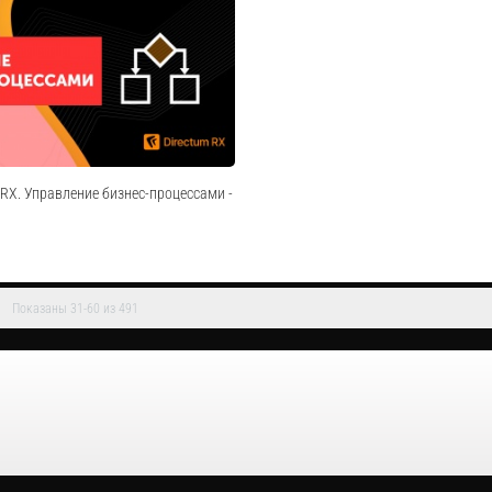
ении системы кадрового электронного
С помощью решений Directum в «ОДК-Ав
нельзя просто сказать вендору
перевели в цифру все основные бизнес-
жно работать"? Успешная
делопроизводство, договорную работу, с
цессов требует от заказчика активной
хранение документов, организацию сов
воевременного информирования с...
одной из первых внедрила интеллектуаль
Cмотреть видео
Cмотреть видео
m RX. Управление бизнес-процессами -
Показаны 31-60 из 491
цифровизировать бизнес-процессы
 их настройку, исполнение,
низацию взаимодействия сотрудников.
ия: ? ускоряется и упрощается
ния документов; ? достигается...
Cмотреть видео