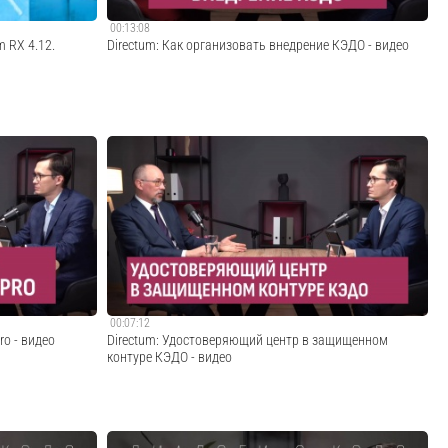
00:13:08
m RX 4.12.
Directum: Как организовать внедрение КЭДО - видео
Что стоит учесть, чтобы подключить к кадровому ЭДО
ас в социальных
100% сотрудников или близкое к этому показателю
news- VK:
количество? Можно ли оставлять сотрудников один на
один с системой? Какие мероприятия стоит
:
запланировать и кто должен отвечать за их реализа...
Cмотреть видео
00:07:12
o - видео
Directum: Удостоверяющий центр в защищенном
контуре КЭДО - видео