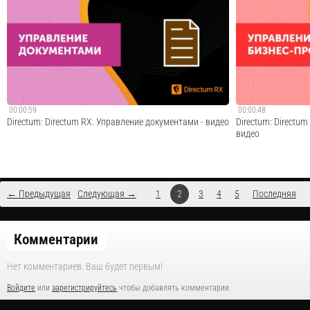
Почему при внедрении системы кадрового электронного
Почему при внедр
документооборота нельзя просто сказать вендору
документооборота 
"Делайте, все должно работать"? Успешная
"Делайте, все дол
цифровизация процессов требует от заказчика активной
цифровизация про
вовлеченности и своевременного информирования с...
вовлеченности и с
Cмотреть видео
00:00:59
00:00:48
Directum: Directum RX. Управление документами - видео
Directum: Directu
видео
← Предыдущая
Следующая →
1
2
3
4
5
Последняя
В системе все документы доступны из единого
В системе можно 
корпоративного архива. Назначайте права доступа,
разной сложности:
поддерживайте полный жизненный цикл и версионность,
мониторинг, орга
Комментарии
отслеживайте изменения в документах. Эффект от
Эффект от внедрен
внедрения: ? риск потери документов сводится...
процесс согласова
Нет комментариев. Ваш будет первым!
Cмотреть видео
Войдите
или
зарегистрируйтесь
чтобы добавлять комментарии