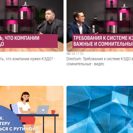
бались, когда в «Кузбассразрезуголь»
«Не стремятся выполнить KPI», «нет нов
ельно внедрить Directum RX из
просто «что-то не так». У каждого руково
е верил, что получится, а они взяли и
минимум один раз, возникало желание в
ли несколько бизнес-процессов на все
полностью пересобрать команду. Спеши
Пр...
совместно с директором по продуктам In.
Cмотреть видео
Cмотреть видео
HD
00:17:30
ять, что компании нужен КЭДО? -
Directum: Требования к системе КЭДО
сомнительные - видео
гласования, ошибки в заявлениях,
На рынке представлено множество сист
 важных документов. Это лишь часть
ЭДО, а на просторах Интернета — и того
 говорят о проблемах в кадровых
разнообразных рейтингов и обзоров, в 
 «симптомы» могут быть не так
сравниваются профильные ИТ-решения. 
м их последствия гораздо ...
в этом многообразии и выбрать оптималь
Cмотреть видео
Cмотреть видео