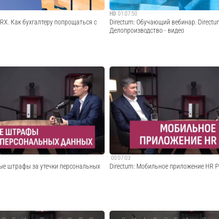
HD
01:07:50
m RX. Как бухгалтеру попрощаться с
Directum: Обучающий вебинар. Directu
Делопроизводство - видео
бавить бухгалтеров от ежедневной
Обучающий вебинар "Directum RX 4.12.
тке первичных документов, и сделать
Делопроизводство"Подписывайтесь на н
 налоговой инспекцией и прохождение
сетях:- Telegram: https://t.me/directum_
ерок комфортными. Решения на базе
https://vk.com/directum - Яндекс Дзен:
RX уже готовы сохра...
https://zen.yandex.ru/directum - Наш сайт
https://www.directu...
Cмотреть видео
Cмотреть видео
00:07:03
ные штрафы за утечки персональных
Directum: Мобильное приложение HR Pr