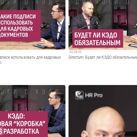
да Президент РФ подписал закон N
Дело в шляпе, а кадровые процессы — в
водит для организаций и ИП так
следам анонса мобильного приложения 
тные штрафы за утечку персональных
продукта Алексей Доронин рассказывает
Какие меры он предусматривает и
ценность новинки для сотрудников и раб
ое время взять с полки наб...
какие очевидные и неочевидные возможн
Cмотреть видео
Cмотреть видео
00:08:00
одписи использовать для кадровых
Directum: Будет ли КЭДО обязательным
о
писи? Какие из них оптимальны для
Стоит ли ждать, когда кадровый ЭДО ст
такое Госключ и кому он подойдет? На
обязательным для бизнеса, или лучше п
твечает эксперт Directum по
заранее? Эксперт-методолог Directum д
езопасности. Александр Быков,
объясняет, в каком направлении движет
тов развития бизнеса Direct...
как от него не отстать. Руслан Нуриев, ме
Cмотреть видео
Cмотреть видео