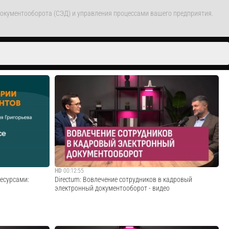
 документооборота (СЭД) и управления процессами вашего предприятия.
HD
00:12:55
ресурсами:
Directum: Вовлечение сотрудников в кадровый
электронный документооборот - видео