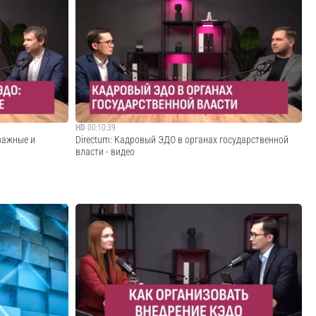
ых идей», или
Одно из главных условий успешного внедрения КЭДО —
дителя, как
это вовлечение сотрудников в новую систему. Но на этом
се бросить и
этапе многие компании сталкиваются с трудностями:
м на помощь
работники не понимают, зачем им кадровый
..
электронный документооборот, боятся, что си...
Cмотреть видео
HD
00:10:39
 важные и
Directum: Кадровый ЭДО в органах государственной
власти - видео
ем кадрового
Если раньше КЭДО использовали преимущественно
 больше
коммерческие организации, то теперь и
которых
государственные органы переводят кадровые процессы
Как разобраться
в цифровой формат. Это помогает тратить меньше
ный продук...
времени и ресурсов на оформление, согласование,
подписание...
Cмотреть видео