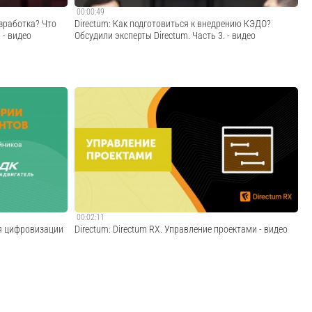
00:00:49
азработка? Что
Directum: Как подготовиться к внедрению КЭДО?
 - видео
Обсудили эксперты Directum. Часть 3. - видео
Почему при внедрении системы кадрового электронного
kedo-faq
документооборота нельзя просто сказать вендору
"Делайте, все должно работать"? Успешная
цифровизация процессов требует от заказчика активной
вовлеченности и своевременного информирования с...
Cмотреть видео
00:02:11
ля цифровизации
Directum: Directum RX. Управление проектами - видео