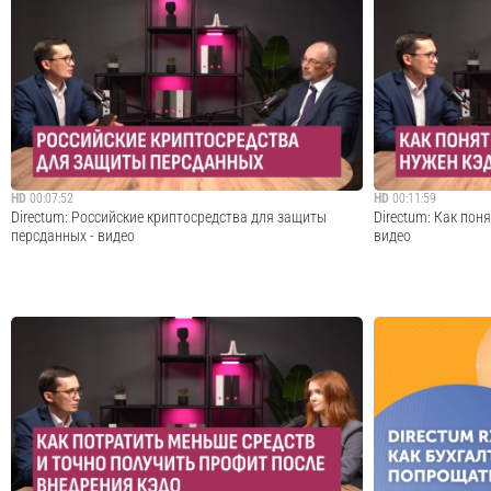
Строительный холдинг «Эн-Системс» успешно растет и
Все загадочно улы
расширяется. Компания «переросла» прежние системы
решили самостоят
электронного документооборота, которые использовала.
«коробки». Никто н
Опытом внедрения Directum RX, платформы для
сделали — запусти
управления компанией делится представитель...
общества Группы. 
Cмотреть видео
HD
00:07:52
HD
00:11:59
Directum: Российские криптосредства для защиты
Directum: Как пон
персданных - видео
видео
Защита персональных данных — важная задача при
Долгий процесс со
внедрении любой информационной системы. Чтобы
регулярная потеря
обеспечить безопасность конфиденциальной
сигналов, которые
информации, отечественные компании всё чаще
процессах. Другие
применяют ГОСТ TLS. Эта технология использует
очевидны, при это
российские...
Cмотреть видео