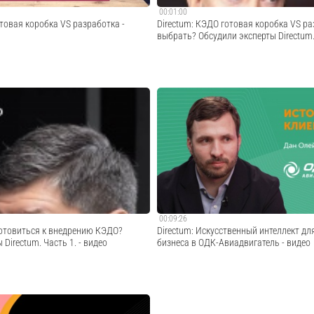
00:01:00
отовая коробка VS разработка -
Directum: КЭДО готовая коробка VS р
выбрать? Обсудили эксперты Directum.
задач цифровой трансформации
Смотреть полную версию:
ую разработку, учитывающую
https://www.directum.ru/products/hr_pro/
остей, или готовую коробочную
#Directum #Directum_HR_Pro #КЭДО
 продукта, проверенную на сотнях
и минусы каждого подхода
Cмотреть видео
..
Cмотреть видео
00:09:26
готовиться к внедрению КЭДО?
Directum: Искусственный интеллект д
Directum. Часть 1. - видео
бизнеса в ОДК-Авиадвигатель - видео