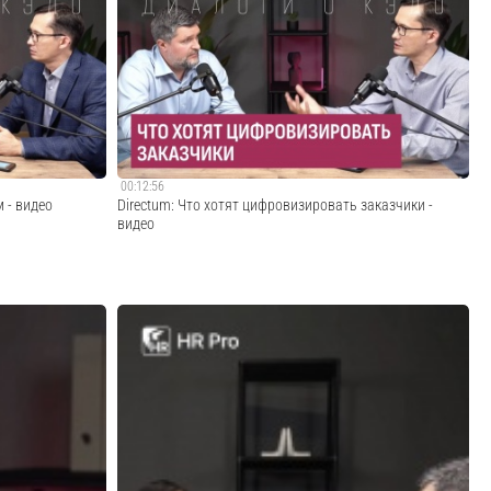
 кармане. По
Почему закрытый контур организации не означает, что
HR Pro владелец
для электронного подписания документов необходим
, в чём
собственный УЦ? Разъясняет эксперт Directum
отодателей и
Александр Быков. «Даже защищенный контур — это
ости ...
вполне конкретные требования информационной без...
Cмотреть видео
00:12:56
 - видео
Directum: Что хотят цифровизировать заказчики -
видео
анет
Какие запросы в топе у бизнеса и почему базового
одготовиться
кадрового ЭДО уже мало? Обсуждают директор
оступно
продукта Directum HR Pro и Product Owner. Айрат
ся государство и
Сибгатуллин, директор продукта Directum HR Pro: «КЭДО
тодолог...
— это только верхушка айсберга, и она должна ...
Cмотреть видео