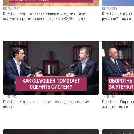
HD
00:10:17
HD
00:03:21
Directum: Как потратить меньше средств и точно
Directum: Directu
получить профит после внедрения КЭДО - видео
рутиной? - видео
Будет сложно и дорого, сотрудники не примут новую
Мы знаем, как из
систему, проект не оправдает ожидания — такие
рутины при обрабо
опасения возникают во многих компаниях перед
взаимодействие с
внедрением кадрового электронного документооборота.
аудиторских пров
Обоснованы ли эти страхи и что делать, чтобы пе...
системы Directum 
Cмотреть видео
00:06:28
00:09:04
Directum: Как солюшен помогает оценить систему -
Directum: Оборот
видео
данных - видео