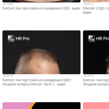
00:14:38
00:09:13
Directum: Как подготовиться к внедрению КЭДО - видео
Directum: КЭДО: г
видео
Эксперты Directum обсуждают, что сделать, чтобы
Что выбрать для 
проект внедрения прошел максимально эффективно и в
компании: заказн
срок, и дают четкие рекомендации. Айрат Сибгатуллин,
максимум потребн
директор продукта Directum HR Pro: «Как есть — описали,
функциональность
как будет — описали, без этого ...
клиентов? Плюсы 
обсуждают директ.
Cмотреть видео
00:00:39
00:00:20
Directum: Как подготовиться к внедрению КЭДО?
Directum: Как под
Обсудили эксперты Directum. Часть 2. - видео
Обсудили эксперты 