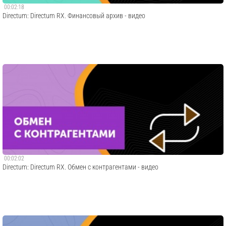
00:02:18
Directum: Directum RX. Финансовый архив - видео
00:02:02
Directum: Directum RX. Обмен с контрагентами - видео