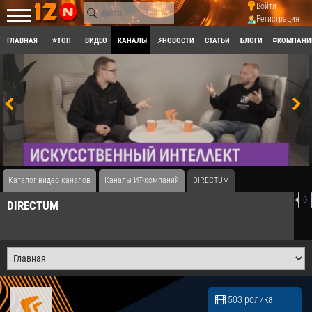
Войти
Регистрация
ГЛАВНАЯ
⭐ТОП
ВИДЕО
КАНАЛЫ
⚡НОВОСТИ
СТАТЬИ
БЛОГИ
◽КОМПАНИ
Каталог видео каналов
Каналы ИТ-компаний
DIRECTUM
0
DIRECTUM
503 ролика