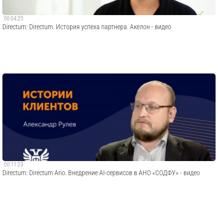
00:04:25
Directum: Directum. История успеха партнера. Акелон - видео
00:11:23
Directum: Directum Ario. Внедрение AI-сервисов в АНО «СОДФУ» - видео