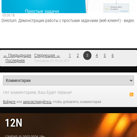
00:06:18
Directum: Демонстрация работы с простыми задачами (веб-клиент) - видео
← Предыдущая
Следующая →
1
2
3
4
5
6
Последняя
Показаны 61-90 из 491
Нет комментариев. Ваш будет первым!
Войдите
или
зарегистрируйтесь
чтобы добавлять комментарии
12N
12NEWS © 2002-2026 18+