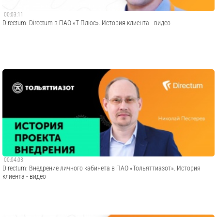
00:03:11
Directum: Directum в ПАО «Т Плюс». История клиента - видео
00:04:03
Directum: Внедрение личного кабинета в ПАО «Тольяттиазот». История
клиента - видео