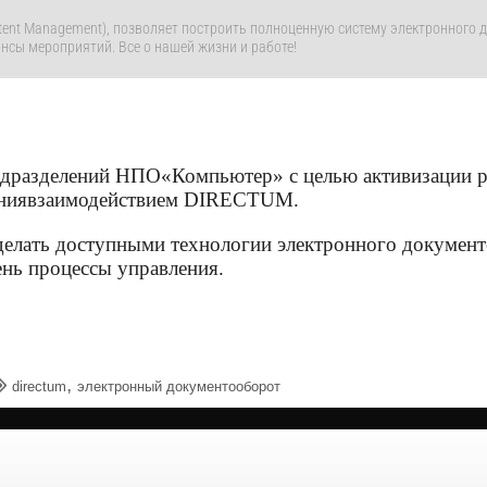
ntent Management), позволяет построить полноценную систему электронного
нсы мероприятий. Все о нашей жизни и работе!
подразделений НПО«Компьютер» с целью активизации 
лениявзаимодействием DIRECTUM.
елать доступными технологии электронного документ
ень процессы управления.
,
directum
электронный документооборот