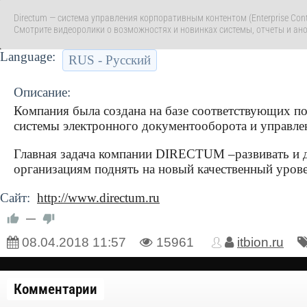
Directum — система управления корпоративным контентом (Enterprise Co
Смотрите видеоролики о возможностях и новинках системы, отчеты и ано
Language:
RUS - Русский
Описание:
Компания была создана на базе соответствующих 
системы электронного документооборота и управ
Главная задача компании DIRECTUM –развивать и д
организациям поднять на новый качественный уров
Сайт:
http://www.directum.ru
—
08.04.2018
11:57
15961
itbion.ru
Комментарии