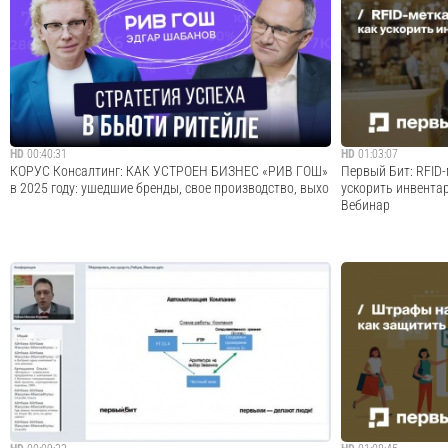
Новый этап маркировки одежды стартовал 1 марта!
На вебинаре пого
Теперь Честный знак обязателен для всей одежды: от
инвентаризации т
детской до нижнего белья, головных уборов и многого
основных средств.
другого. Еще есть время на маркировку остатков, но если
автоматизировать
товар куплен после 1 марта, про...
помощью мобильно
с п...
Cмотреть видео
HD
00:40:31
HD
01:03:07
​КОРУС Консалтинг: КАК УСТРОЕН БИЗНЕС «РИВ ГОШ»
Первый Бит: RFID-
в 2025 году: ушедшие бренды, свое производство, выхо
ускорить инвента
Вебинар
Как устроен бизнес beauty-ритейлера «Рив Гош»? Какие
RFID-метка против
инструменты помогают привлекать и удерживать
инвентаризацию им
клиентов? Как компания выстраивает работу с
ВебинарОфициальны
маркетплейсами, и какие каналы в приоритете? Как
Сообщество ВКонтак
создаются собственные торговые марки — от и...
канал: https://t.me/
Cмотреть видео