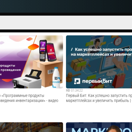
HD
01:34:22
р «Программные продукты
Первый Бит: Как успешно запустить п
оведения инвентаризации» - видео
маркетплейсах и увеличить прибыль | 