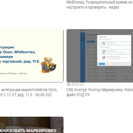
МойСклад: Разрешительный режим на к
настроить и проверить - видео
риться с кассой 0:40 Когда можно
Показали, как настроить разрешительн
чную кассу 1:13 Что из себя
маркировки в кассе по шагам. Разобрал
чная касса 2:11 Вспомним базу про
действий для настройки кассового обор
итель и ОФД 4:57 Аренда облачной
фискальных накопителей, а также расс
платёжных агентов 8:30 Итого...
работы с кодами маркировки.Скачать по
Cмотреть видео
Cмотреть видео
HD
00:02:04
 интеграции маркетплейсов Ozon,
СКБ Контур: Контур Маркировка. Напо
т с 1С:УТ, ред. 11.5 - 06.06.202
файл УПД ПУ
т 6 июня 2024 года на тему "Вариант
Контур Маркировка. Наполнение через 