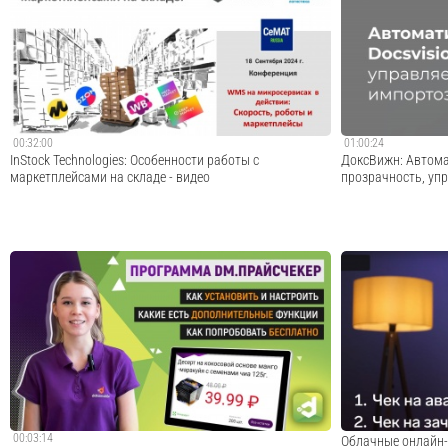
1С?Первый Бит – международный интегратор
подключить ТСД че
эффективных ИТ-решений. Компания уже более 26 лет
Сайт о продуктах
занимается автоматизацией бизнеса и разработкой
https://data-mobil
собственных ИТ-решений. У Первого Бита больше 10...
https://t.me/scanpo
Cмотреть видео
00:32:00
01:00:24
InStock Technologies: Особенности работы с
ДоксВижн: Автомат
маркетплейсами на складе - видео
прозрачность, уп
Конференция СЕМАТ 2024 " Скорость, роботы и
На вебинаре эксп
маркетплейсы"Как работать с маркетплейсами на
Корп» рассказали 
складе. Как организовать отбор для заказов. Какие
отечественной пла
нюансы обработки товаров для отгрузки со склада по
предлагает эффек
FBShttps://www.instocktech.ru/
справиться с рас
закупочных ...
Cмотреть видео
00:03:14
Облачные онлайн-