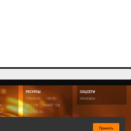
Cмотреть видео
РЕСУРСЫ
СОЦСЕТИ
ITBION.RU
12N.RU
VKontakte
ка
EDU.12N
SMART.12N
ты
12NEWS.RU
о
Топ
ть
Принять