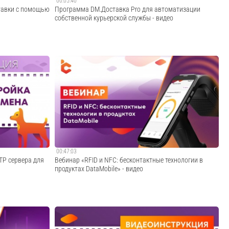
00:05:40
тавки с помощью
Программа DM.Доставка Pro для автоматизации
собственной курьерской службы - видео
ссов доставки с
Из видео вы узнаете, что такое DM.Доставка Pro, какие
ала сбора
задачи решает программа для курьерской службы, как
0:00
установить и работать с ПО, как устроено
 и линейке
лицензирование и интеграция с системами
 О...
учета.DM.Доставка Pro — программное обеспеч...
Cмотреть видео
00:47:03
FTP сервера для
Вебинар «RFID и NFC: бесконтактные технологии в
продуктах DataMobile» - видео
тройке
Вебинар посвящен автоматизации бизнес-процессов с