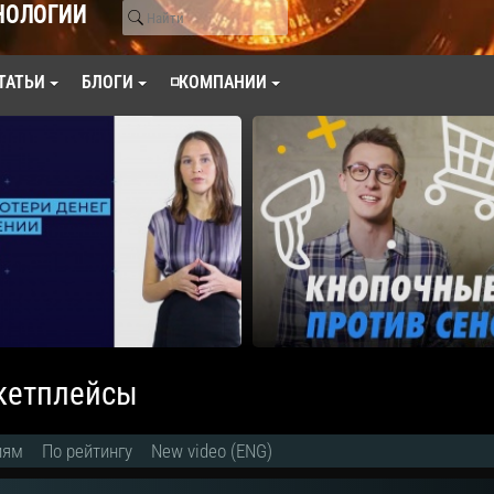
НОЛОГИИ
ТАТЬИ
БЛОГИ
◽КОМПАНИИ
ркетплейсы
иям
По рейтингу
New video (ENG)