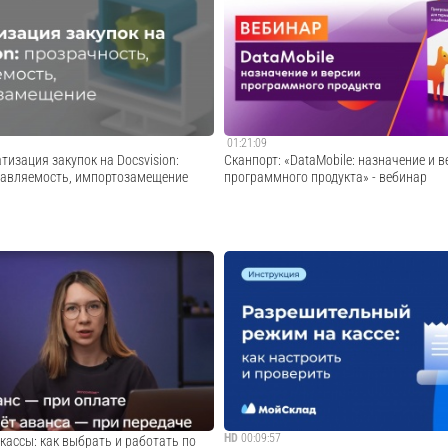
рез FTP.Наш сайт: https://scanport.ru
бесплатного FTP-сервера FileZilla для 
, которые мы разрабатываем:
по WiFi с ТСД для оффлайн версии DataM
e.ru Наш телеграм:
https://scanport.ru Сайт о продуктах, к
rt_news +7 (495) 980-10-69 50...
разрабатываем: https://data-mobile.ru...
Cмотреть видео
Cмотреть видео
01:21:09
изация закупок на Docsvision:
Сканпорт: «DataMobile: назначение и в
равляемость, импортозамещение
программного продукта» - вебинар
ерты компаний «ДоксВижн» и «Инкейс
На вебинаре рассказали о программе дл
о новом решении на базе
сбора данных DataMobile, какие задачи 
тформы Docsvision, которое
автоматизация бизнес-процессов решает
тивную альтернативу, помогающую
подобрать подходящую версию софта. 00
тущими объёмами и сложностью
02:42 О линейке программных продуктов 
Cмотреть видео
Cмотреть видео
HD
00:09:57
кассы: как выбрать и работать по