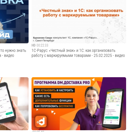
етплейсах и
Промышленная маркировка в системе Честный
ЗНАК:ключевые изменения и практические
те:
решенияКомпания уже более 26 лет занимается
автоматизацией бизнеса и разработкой собственных ИТ-
решений. У Первого Бита больше 100 офисов в 9 странах,
в компан...
Cмотреть видео
HD
00:22:33
что нужно знать
1С-Рарус: «Честный знак» и 1С: как организовать
 - видео
работу с маркируемыми товарами - 25.02.2025 - видео
ать каждому
Запись вебинара от 25 февраля 2025 года на тему
вила маркировки
"«Честный знак» и 1С: как организовать работу с
ак правильно
маркируемыми товарами". Программа вебинара: Что
такое «Честный знак»? Принципы работы системы.
Категории товаров, подлежащих обязательной марки...
Cмотреть видео