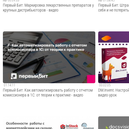
HD
00:09:33
HD
01:08:45
Первый Бит: Маркировка лекарственных препаратов у
Первый Бит: Штра
крупных дистрибьюторов - видео
себя и не потерять
Маркировка лекарственных препаратов у крупных
Международный ин
дистрибьюторов.Официальный сайт:
Компания уже бол
https://www.1cbit.ru/?utm_source=12n-
бизнеса и разрабо
ru&utm_medium...Сообщество ВКонтакте:
Первого Бита боль
https://vk.com/bit_itTelegram-канал:
работают более 90
https://t.me/bit_it_official
Cмотреть видео
01:14:11
00:02:05
Первый Бит: Как автоматизировать работу с отчетом
DM.Invent. Настро
комиссионера в 1С: от теории к практике - видео
видео-урок
Как автоматизировать работу с отчетом комиссионера в
В данном видео м