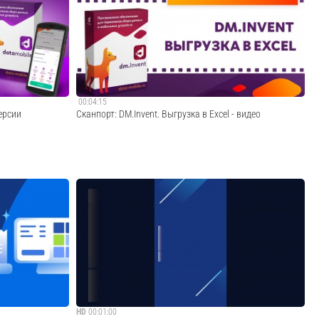
обмена данными
помощью бесконтактных технологий и ПО
obile.Наш сайт:
DataMobile.00:00 Вступление. 00:57 Принцип работы
оторые мы
технологий RFID и NFC, их отличия и сферы применения.
07:54 Какое RFID оборудование требуется для ...
Cмотреть видео
00:04:15
ерсии
Сканпорт: DM.Invent. Выгрузка в Excel - видео
я терминала
В данном видеоуроке речь пойдет о выгрузке данных в
по
Excel.Наш сайт: https://scanport.ru Сайт о продуктах,
 ПО и как
которые мы разрабатываем: https://data-mobile.ru Наш
:00 Вступление;
телеграм: https://t.me/scanport_news +7 (495) 980-10-69
DataMobile...
507@scanp...
Cмотреть видео
HD
00:01:00