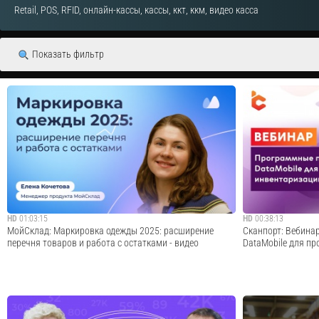
Retail, POS, RFID, онлайн-кассы, кассы, ккт, ккм, видео касса
Показать фильтр
HD
01:03:15
HD
00:38:13
МойСклад: Маркировка одежды 2025: расширение
Сканпорт: Вебина
перечня товаров и работа с остатками - видео
DataMobile для пр