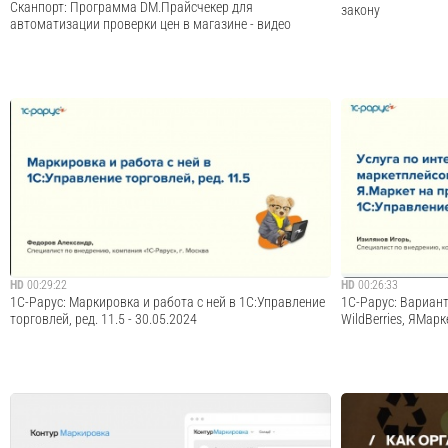
Сканпорт: Программа DM.Прайсчекер для
закону
автоматизации проверки цен в магазине - видео
Из видео вы узнаете, что такое DM.Прайсчекер, какие
0:00 Как бы не па
задачи решает данное приложение для инфокиосков и
использовать обла
прайс-чекеров, как попробовать бесплатно, как
представляет обла
выполняется установка и работа с ПО. А также найдете
фискальный накоп
ответы на другие популярные вопросы.DM....
кассы 6:53 Кассы 
Cмотреть видео
HD
00:29:22
HD
00:26:33
1С-Рарус: Маркировка и работа с ней в 1С:Управление
1С-Рарус: Вариант
торговлей, ред. 11.5 - 30.05.2024
WildBerries, ЯМарке
Запись вебинара от 30 мая 2024 года на тему
Запись вебинара о