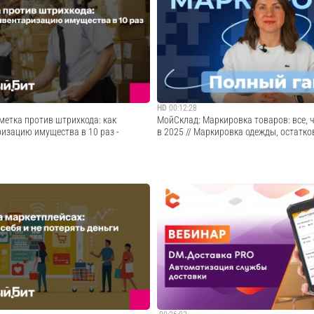
ворили о процессах проведения
Как успешно запустить продажи на марк
оварно-материальных ценностей и
увеличить прибыльОфициальный сайт:
 И разобрали, как и для чего
https://www.1cbit.ru/Сообщество ВКонтак
 проведение инвентаризации с
https://vk.com/bit_itTelegram-канал:
го решения - терминала сбора данных
https://t.me/bit_it_official
Cмотреть видео
Cмотреть видео
HD
00:12:28
метка против штрихкода: как
МойСклад: Маркировка товаров: все, 
ризацию имущества в 10 раз -
в 2025 // Маркировка одежды, остатков
 штрихкода: как ускорить
Маркировка товаров 2025: что нужно зн
ущества в 10 раз -
бизнесу! С 1 марта 2025 года новые пра
й сайт: https://www.1cbit.ru/
охватят почти все категории одежды. К
те: https://vk.com/bit_itTelegram-
подготовиться и не допустить ошибок?
bit_it_official
Cмотреть видео
Cмотреть видео