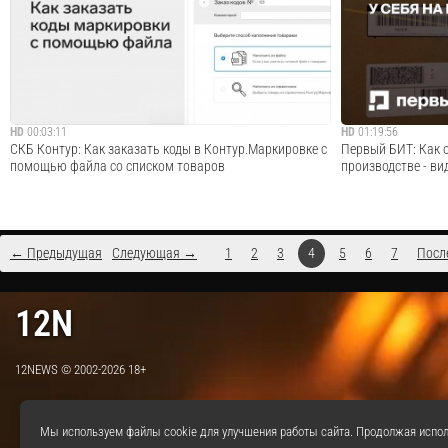
"Маркировка и работа с ней в 1С:Управление торговлей,
интеграции маркет
ред. 11.5".Программа вебинара: Маркировка товаров:
1С:Управление тор
зачем она нужна? Маркируемые товары.
вебинара: Что так
Информационная система ЕГАИС. Интеграция 1С:Уп...
маркетплейсов: Ozo
Cмотреть видео
HD
00:03:11
HD
01:19:56
СКБ Контур: Как заказать коды в Контур.Маркировке с
Первый БИТ: Как 
помощью файла со списком товаров
производстве - ви
← Предыдущая
Следующая →
1
2
3
4
5
6
7
Посл
В видео показываем, как в сервисе Контур.Маркировка
Спикеры: Николай
заказать коды, используя наполненный файл со списком
промышленной мар
12N
товаров.Поэтапно рассказываем о действиях в сервисе
ведущий менеджер
на примере товарной группы «Обувь». Заказ кодов с
клиентамиТаймкоды
помощью файла поможет ускорить пр...
знакомство с комп
12NEWS © 2002-2026 18+
Cмотреть видео
Мы используем файлы cookie для улучшения работы сайта. Продолжая испол