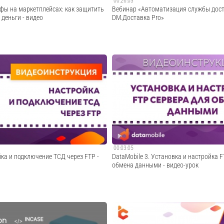
00:26:03
фы на маркетплейсах: как защитить
Вебинар «Автоматизация службы дос
 деньги - видео
DM.Доставка Pro»
тегратор эффективных ИТ-решений.
Вебинар посвящен автоматизация проце
ее 26 лет занимается автоматизацией
помощью мобильного решения — термин
ткой собственных ИТ-решений. У
данных с программой DM.Доставка Pro.0
ше 100 офисов в 9 странах, в компании
Приветствие. 00:40 О Компании Сканпорт
00 человек. Успешно...
программных продуктов DataMobile. 02:15
Cмотреть видео
Cмотреть видео
00:03:05
йка и подключение ТСД через FTP -
DataMobile 3. Установка и настройка 
обмена данными - видео-урок
ы расскажем, как настроить и
В данном видео-уроке речь пойдет о нас