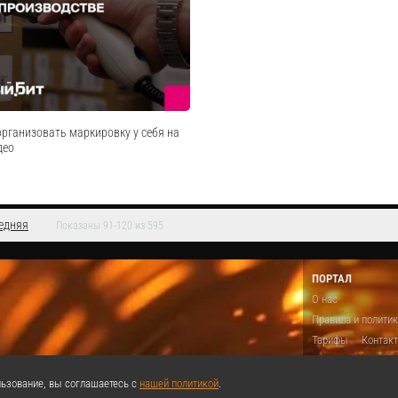
плейсов Ozon, WildBerries, ЯМаркет с
Контур
говлей, ред. 11.5". Программа
ое маркетплейсы. - Виды
Cмотреть видео
n, WB, Yandex.Market. ...
Cмотреть видео
организовать маркировку у себя на
део
едняя
Показаны 91-120 из 595
 Панкратов, руководитель направления
кировки Екатерина Никитина,
 по работе с ключевыми
ПОРТАЛ
: 00:00:00 Приветствие спикеров и
О нас
анией 00:01:43 Действующие э...
Правила и полити
Cмотреть видео
Тарифы
Контак
Предложить виде
Теги
Поддержа
ьзование, вы соглашаетесь с
нашей политикой
.