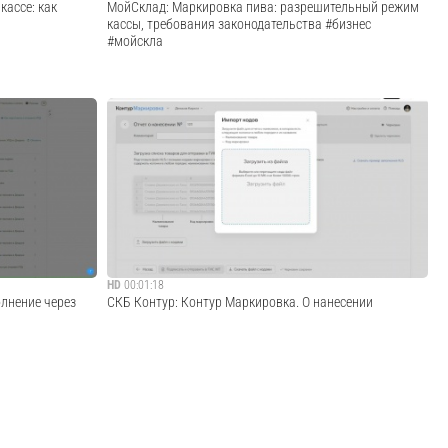
ассе: как
МойСклад: Маркировка пива: разрешительный режим
кассы, требования законодательства #бизнес
#мойскла
ый режим
Напоминаем, что с 15 января 2024 — маркировка на
и порядок
производстве всех видов упаковки (алюминиевые банки,
удования и
стекло, ПЭТ и тд) обязательна. Розница с этой же даты
мотрели примеры
подает сведения в Честный знак при подключении кеги
дробную инс...
к оборудованию для розлива...
Cмотреть видео
HD
00:01:18
лнение через
СКБ Контур: Контур Маркировка. О нанесении
файл УПД ПУСКБ
Контур Маркировка. О нанесенииСКБ Контур