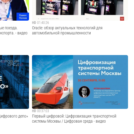
Cмотреть видео
HD
01:40:26
е поезда.
Oracle: обзор актуальных технологий для
спорта. - видео
автомобильной промышленности
рые мы создаем
Рассказываем о новых технологиях и трендах, которые
директора
меняют индустрию автомобилестроения, а также о
ывает об этапах
решениях Oracle , которые позволяют производителям
железнодорожном
повысить эффективность, проводить проекты цифровой
трансформации производства и отвечать п...
Cмотреть видео
HD
00:37:03
Цифрового депо»
Первый цифровой: Цифровизация транспортной
системы Москвы / Цифровая среда - видео