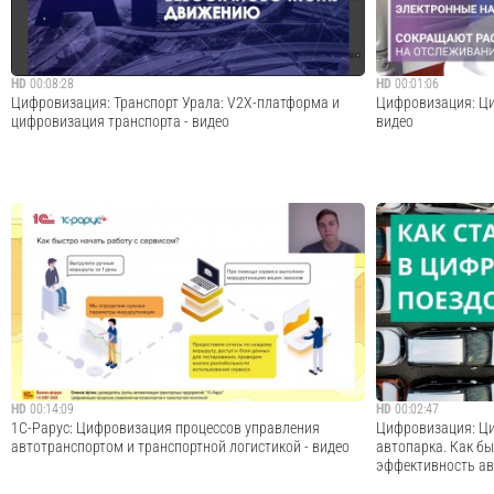
Cмотреть видео
HD
00:08:28
HD
00:01:06
Цифровизация: Транспорт Урала: V2X-платформа и
Цифровизация: Ци
цифровизация транспорта - видео
видео
Выступление Душкина Романа Викторовича, главного
Уже с января сле
архитектора Интеллектуальных транспортных систем
транспортным ком
ООО «Ростелематика» на форуме «Транспорт Урала» с
электронный доку
докладом «Платформа V2X как важная составляющая
активно цифровиз
перехода к цифровому транспорту».#Транспорт ...
границы уже испол
пр...
Cмотреть видео
HD
00:14:09
HD
00:02:47
1С-Рарус: Цифровизация процессов управления
Цифровизация: Ци
автотранспортом и транспортной логистикой - видео
автопарка. Как бы
эффективность а