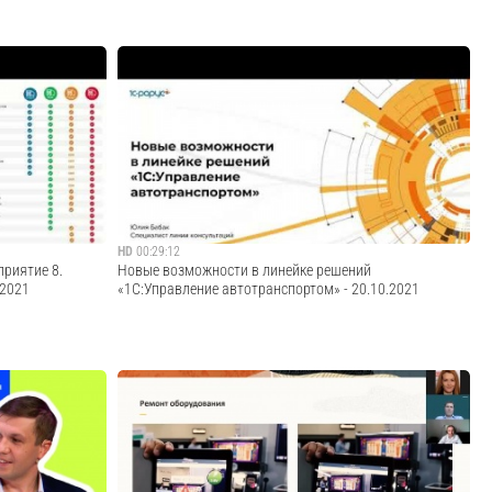
а на тему
Артем Блинов, Руководитель направления решений для
ые возможности
транспорта и логистических компаний «1С-Рарус»,
ма вебинара:
выступил на заседании отраслевой рабочей группы
 «1C:Управление
«Транспортная инфраструктура» в рамках форума о
цифровой трансформации в образовании, бизнесе...
Cмотреть видео
HD
00:29:12
риятие 8.
Новые возможности в линейке решений
.2021
«1С:Управление автотранспортом» - 20.10.2021
 на тему
Запись вебинара от 20 октября 2021 года на тему "Новые
иятие 8.
возможности в линейке решений «1С:Управление
ебинара: 0:49 -
автотранспортом»". Тайминг вебинара: 00:34 - Назначение
нейки решений
программных продуктов линейки решений
..
«1С:Предприятие 8. Управление автотранспо...