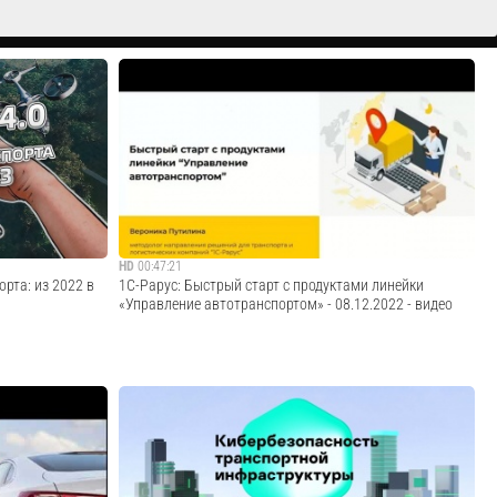
HD
00:47:21
рта: из 2022 в
1С-Рарус: Быстрый старт с продуктами линейки
«Управление автотранспортом» - 08.12.2022 - видео
022 года не
Запись вебинара от 8 декабря 2022 года на тему
о развиваться.
"Быстрый старт с продуктами линейки «Управление
кие компании и
автотранспортом»". Программа вебинара: Подготовка
прекращали
информационной базы «1С:Управление автотранспортом