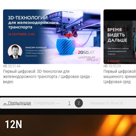
Цифровизация процессов управления автотранспортом и
Цифровизация тран
транспортной логистикой. Блинов Артем, Руководитель
тренде и повысить
Группы автоматизации транспортных предприятий, 1С-
больше о програм
Рарус. Бизнес-форум 1С:ERP онлайн 18 ноября
поездки» → https:
2020. Подробнее о программах для ав...
ru&utm_medium=v...
Cмотреть видео
HD
00:51:44
HD
00:55:29
Первый цифровой: 3D-технологии для
Первый цифровой:
железнодорожного транспорта / Цифровая среда -
машинного зрения
видео
Цифровая сред
← Предыдущая
Следующая →
1
2
Показаны 31-58 из 58
Наверняка вы сталкивались с ситуацией, когда дома
Портал «Первый ци
что-то сломалось, нужен один крошечный болтик, но в
цифровизации «тя
12N
субботу вечером найти его практически невозможно, ибо
машиностроения, э
магазин закрыт. Вот совсем закрыт!Проблема
хозяйства. Ежене
организации изготовления и поставок неста...
среду» – онлайн-и