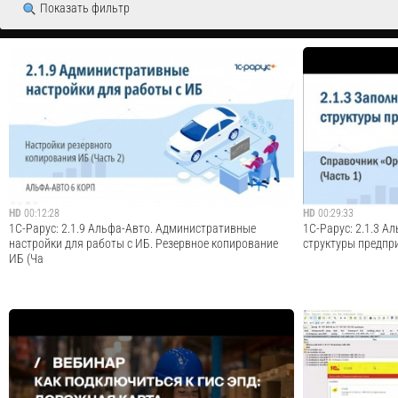
Показать фильтр
HD
00:12:28
HD
00:29:33
1С-Рарус: 2.1.9 Альфа-Авто. Административные
1С-Рарус: 2.1.3 А
настройки для работы с ИБ. Резервное копирование
структуры предпр
ИБ (Ча
В этом видео продолжаем цикл видеоуроков по базовой
В этом видео про
настройке программы Альфа-Авто ред. 6. В этом
настройке програм
видеоуроке рассмотрим настройки резервного
видеоуроке подро
копирования информационной базы. Предыдущий
справочника "Орг