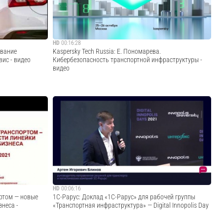
ПРОФ» к эксплуатации. Первоначальная настр...
Cмотреть видео
HD
00:16:28
ивание
Kaspersky Tech Russia: Е. Пономарева.
ис - видео
Кибербезопасность транспортной инфраструктуры -
видео
ь ремонт и
Евгения Пономарева, старший менеджер по развитию
ом продукте
бизнеса решений на базе KasperskyOS, рассказала об
 настройку и
актуальных технологиях и трендах в транспортной
:
инфраструктуре, а также о том, какие угрозы в ней
remont-... Д...
существуют. Она объяснила, как комплексно ...
Cмотреть видео
HD
00:06:16
ортом — новые
1С-Рарус: Доклад «1С-Рарус» для рабочей группы
неса -
«Транспортная инфраструктура» — Digital Innopolis Day