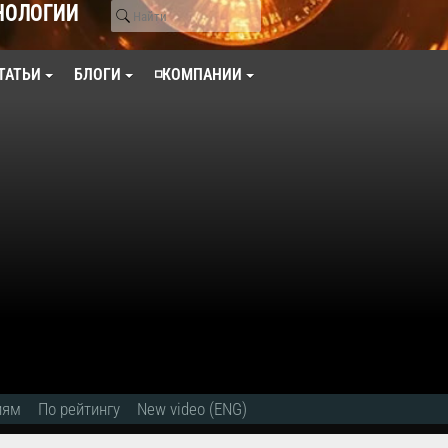
НОЛОГИИ
ТАТЬИ
БЛОГИ
◽КОМПАНИИ
иям
По рейтингу
New video (ENG)