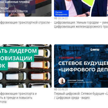
Cмотреть видео
Cмотреть видео
HD
00:24:22
фровизация транспортной отрасли -
Цифровизация: Умным городам — умны
Цифровизация железнодорожного тран
дующего года перевозчикам и
Беспилотные системы — будущее, кото
паниям предложат перейти на
уже сейчас. Заместитель генерального 
ментооборотТранспортная отрасль
АО «НИИАС» (РЖД) Павел Попов рассказ
ируется. Например, для пересечения
внедрения беспилотного движения на 
ьзуется биометрия, которая делает
тран...
Cмотреть видео
Cмотреть видео
HD
00:46:28
фровизация транспорта и
Первый цифровой: Сетевое будущее «
ть в тренде и повысить
/ Цифровая среда - видео
втопа