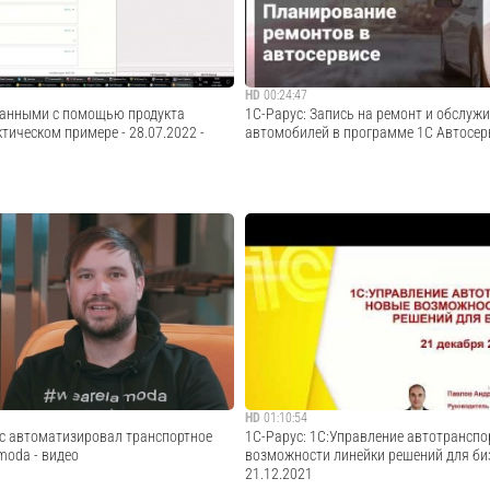
ройка параметров учета. Параметры у...
работу. У руководителей автопарков по...
Cмотреть видео
Cмотреть видео
HD
00:24:47
данными с помощью продукта
1С-Рарус: Запись на ремонт и обслуж
тическом примере - 28.07.2022 -
автомобилей в программе 1С Автосерв
т 28 июля 2022 года на тему "Обмен
В видео мы показываем как планироват
ю продукта «1С:Шина» на
обслуживание автомобилей в программн
мере".Программа вебинара:
1С:Предприятие 8. Автосервис.Прочитать
о: - описание продукта «1С:Шина»; -
работу с планировщиком можно в статье
 с описанием бизнес‑кейса. Устано...
https://rarus.ru/kb/1C-avtoservis/zapis-na-
Cмотреть видео
Cмотреть видео
HD
01:10:54
ус автоматизировал транспортное
1С-Рарус: 1С:Управление автотрансп
moda - видео
возможности линейки решений для биз
21.12.2021