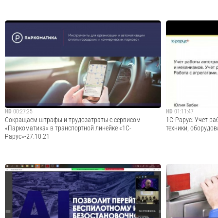
Программа «Цифра и факты» посвящена теме
1С-Рарус автомат
цифровизации и развития информационных технологий в
Lamoda.Транспорт
различных отраслях экономики.В этом выпуске ведущая
в 2 раза больше з
Лана Самарина — первый заместитель главного
логистика, экспед
редактора ТАСС — говорит о цифровизации...
автотранспортом 
Cмотреть видео
HD
00:27:35
HD
01:11:47
Сокращаем штрафы и трудозатраты с сервисом
1С-Рарус: Учет р
«Паркоматика» в транспортной линейке «1С-
техники, оборудов
Рарус»-27.10.21
Запись вебинара от 27 октября 2021 на тему "Сокращаем
Запись вебинара о
штрафы и трудозатраты с сервисом «Паркоматика» в
работы автотрансп
транспортной линейке «1С-Рарус»". Программа вебинара:
оборудования и ме
Функционал и преимущества сервиса «Паркоматика»: -
техобслуживаний. 
Точный учет времени парков...
вебинара: 0:39 - З