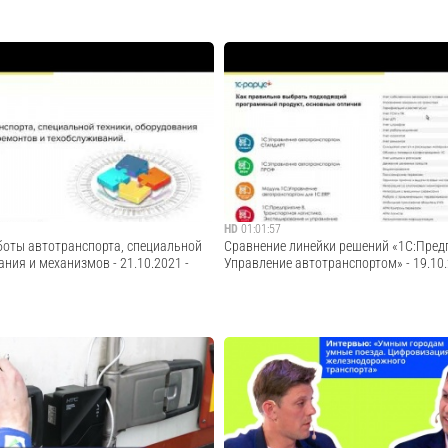
изировал транспортное подразделение
Запись вебинара от 21 декабря 2021 год
ное подразделение Lamoda доставляет
"1С:Управление автотранспортом — нов
аказов с помощью "1С:Транспортная
линейки решений для бизнеса". Програм
ирование и управление
Состав востребованной линейки решений
КОРП".
автотранспортом» для предпр...
Cмотреть видео
Cмотреть видео
HD
01:01:57
аботы автотранспорта, специальной
Сравнение линейки решений «1С:Предп
ания и механизмов - 21.10.2021 -
Управление автотранспортом» - 19.10
т 21 октября 2021 года на тему "Учет
Запись вебинара от 19 октября 2021 года
орта, специальной техники,
"Сравнение линейки решений «1С:Предпр
ханизмов. Учет ремонтов и
Управление автотранспортом»". Тайминг в
Работа с агрегатами".Тайминг
Назначение программных продуктов ли
агрузка, настройка и заполнение осн...
«1С:Предприятие 8. Управление автотран.