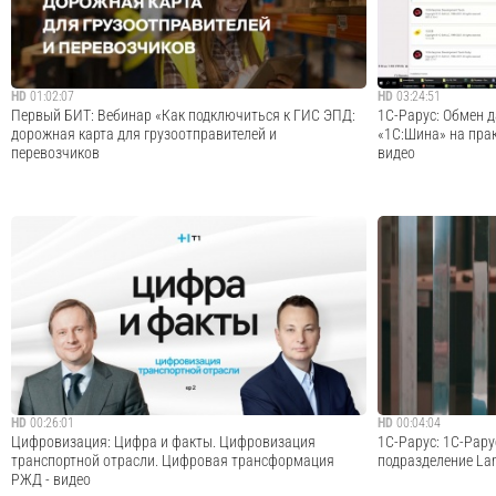
видеоурок цикла "2.1.9 Альфа-Авто. Административные
цикла "2.1.2 Наст
нас...
Cмотреть видео
HD
01:02:07
HD
03:24:51
Первый БИТ: Вебинар «Как подключиться к ГИС ЭПД:
1С-Рарус: Обмен 
дорожная карта для грузоотправителей и
«1С:Шина» на прак
перевозчиков
видео
В 2022 г. все участники грузоперевозок смогут
Запись вебинара о
полностью перейти на применение электронных
данными с помощь
перевозочных документов и подключиться к системе
практическом при
обмена такими документами (ГИС ЭПД). Новые правила
Вступительное слов
вступили в силу с 1 сентября 2022 года.Содержание ...
постановка задачи
Cмотреть видео
HD
00:26:01
HD
00:04:04
Цифровизация: Цифра и факты. Цифровизация
1С-Рарус: 1С-Рар
транспортной отрасли. Цифровая трансформация
подразделение La
РЖД - видео