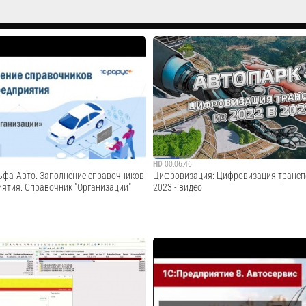
HD
00:06:46
льфа-Авто. Заполнение справочников
Цифровизация: Цифровизация транспо
иятия. Справочник "Организации"
2023 - видео
должаем цикл видеоуроков по базовой
Транспортная отрасль в России к концу 2
мы Альфа-Авто ред. 6. В этом
только прошла кризис, но и стала активн
бно рассмотрим заполнение
Строительные, добывающие, логистичес
анизации". Предыдущий видеоурок
сельскохозяйственные предприятия не 