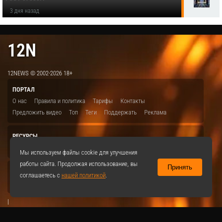
3 дня назад
12N
12NEWS © 2002-2026 18+
ПОРТАЛ
О нас
Правила и политика
Тарифы
Контакты
Предложить видео
Топ
Теги
Поддержать
Реклама
РЕСУРСЫ
ITBION.RU
12N.RU
EDU.12N
SMART.12N
12NEWS.RU
Мы используем файлы cookie для улучшения
работы сайта. Продолжая использование, вы
Принять
СОЦСЕТИ
соглашаетесь с
нашей политикой
.
VKontakte
|