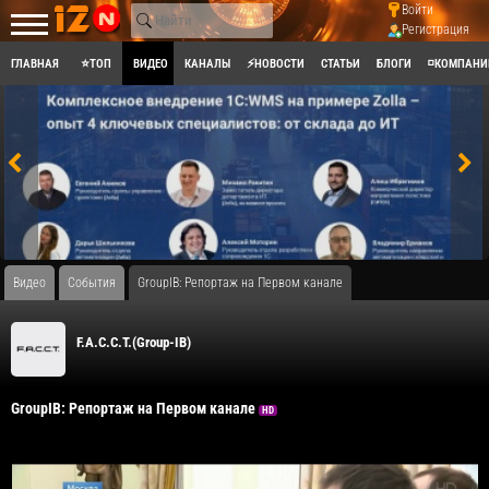
Войти
Регистрация
ГЛАВНАЯ
⭐ТОП
ВИДЕО
КАНАЛЫ
⚡НОВОСТИ
СТАТЬИ
БЛОГИ
◽КОМПАНИ
Видео
События
GroupIB: Репортаж на Первом канале
F.A.С.С.T.(Group-IB)
GroupIB: Репортаж на Первом канале
HD