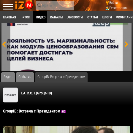
Войти
Регистрация
ГЛАВНАЯ
⭐ТОП
ВИДЕО
КАНАЛЫ
⚡НОВОСТИ
СТАТЬИ
БЛОГИ
◽КОМПАНИ
Видео
События
GroupIB: Встреча с Президентом
F.A.С.С.T.(Group-IB)
GroupIB: Встреча с Президентом
HD