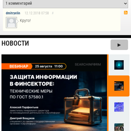
dmitryelin
12.12.2018
07:58
#
Круто!
НОВОСТИ
▶