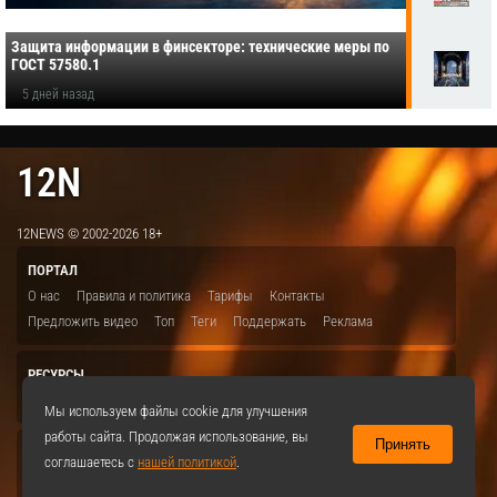
Защита информации в финсекторе: технические меры по
ГОСТ 57580.1
5 дней назад
12N
12NEWS © 2002-2026 18+
ПОРТАЛ
О нас
Правила и политика
Тарифы
Контакты
Предложить видео
Топ
Теги
Поддержать
Реклама
РЕСУРСЫ
ITBION.RU
12N.RU
EDU.12N
SMART.12N
12NEWS.RU
Мы используем файлы cookie для улучшения
работы сайта. Продолжая использование, вы
Принять
СОЦСЕТИ
соглашаетесь с
нашей политикой
.
VKontakte