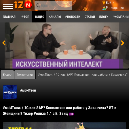
Войти
Регистрация
ГЛАВНАЯ
⭐ТОП
ВИДЕО
КАНАЛЫ
⚡НОВОСТИ
СТАТЬИ
БЛОГИ
◽КОМПАНИ
Видео
Технологии
#моИТвои: / 1С или SAP? Консалтинг или работа у Заказчика? 
#моИТвои
#моИТвои: / 1С или SAP? Консалтинг или работа у Заказчика? ИТ и
Женщины? Тизер Релиза 1.1 c Е. Зайц
HD