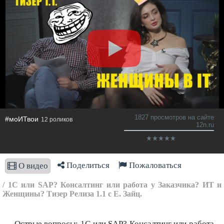
1827 просмотров на сайте
#моИТвои
12 роликов
12n.ru
Поделиться
Пожаловаться
О видео
/ 1С или SAP? Консалтинг или работа у Заказчика? ИТ и
Женщины? Тизер Релиза 1.1 c Е. Зайц.
. Острые вопросы: 1С или SAP? Консалтинг или работа