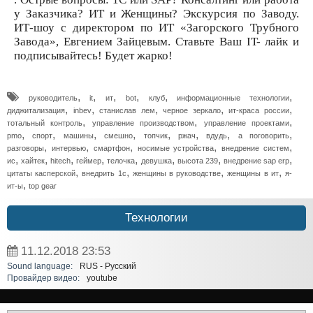
у Заказчика? ИТ и Женщины? Экскурсия по Заводу.
ИТ-шоу с директором по ИТ «Загорского Трубного
Завода», Евгением Зайцевым. Ставьте Ваш IT- лайк и
подписывайтесь! Будет жарко!
,
,
,
,
,
,
руководитель
it
ит
bot
клуб
информационные технологии
,
,
,
,
,
диджитализация
inbev
станислав лем
черное зеркало
ит-краса россии
,
,
,
тотальный контроль
управление производством
управление проектами
,
,
,
,
,
,
,
,
pmo
спорт
машины
смешно
топчик
ржач
вдудь
а поговорить
,
,
,
,
,
разговоры
интервью
смартфон
носимые устройства
внедрение систем
,
,
,
,
,
,
,
,
ис
хайтек
hitech
геймер
телочка
девушка
высота 239
внедрение sap erp
,
,
,
,
цитаты касперской
внедрить 1с
женщины в руководстве
женщины в ит
я-
,
ит-ы
top gear
Технологии
11.12.2018
23:53
Sound language:
RUS - Русский
Провайдер видео:
youtube