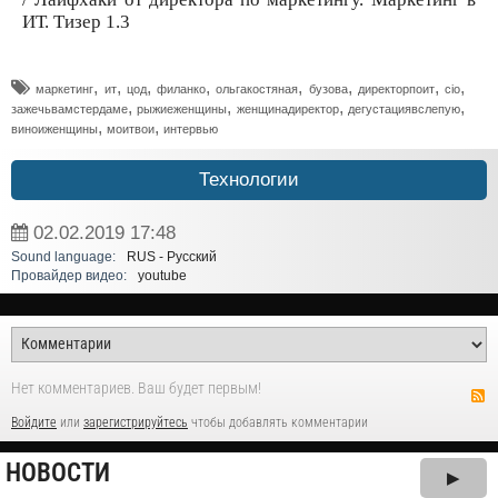
ИТ. Тизер 1.3
,
,
,
,
,
,
,
,
маркетинг
ит
цод
филанко
ольгакостяная
бузова
директорпоит
cio
,
,
,
,
зажечьвамстердаме
рыжиеженщины
женщинадиректор
дегустациявслепую
,
,
виноиженщины
моитвои
интервью
Технологии
02.02.2019
17:48
Sound language:
RUS - Русский
Провайдер видео:
youtube
Нет комментариев. Ваш будет первым!
Войдите
или
зарегистрируйтесь
чтобы добавлять комментарии
НОВОСТИ
▶