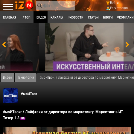
Войти
Регистрация
ГЛАВНАЯ
⭐ТОП
ВИДЕО
КАНАЛЫ
⚡НОВОСТИ
СТАТЬИ
БЛОГИ
◽КОМПАНИ
Видео
Технологии
#моИТвои: / Лайфхаки от директора по маркетингу. Маркетинг 
#моИТвои
#моИТвои: / Лайфхаки от директора по маркетингу. Маркетинг в ИТ.
Тизер 1.3
HD