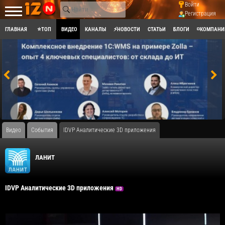
Войти
Регистрация
ГЛАВНАЯ
⭐ТОП
ВИДЕО
КАНАЛЫ
⚡НОВОСТИ
СТАТЬИ
БЛОГИ
◽КОМПАНИ
Видео
События
IDVP Аналитические 3D приложения
ЛАНИТ
IDVP Аналитические 3D приложения
HD