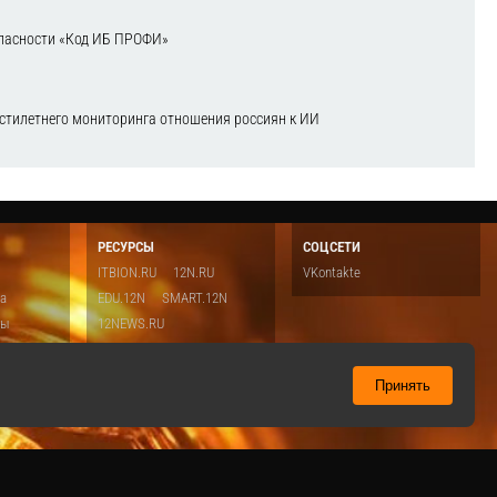
зопасности «Код ИБ ПРОФИ»
естилетнего мониторинга отношения россиян к ИИ
РЕСУРСЫ
СОЦСЕТИ
ITBION.RU
12N.RU
VKontakte
ка
EDU.12N
SMART.12N
ты
12NEWS.RU
о
Топ
ть
Принять