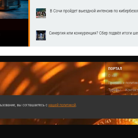
​ В Сочи пройдет выездной интенсив по кибербе
Синергия или конкуренция? Сбер подвёл итоги ш
1
ПОРТАЛ
О нас
Правила и полити
Тарифы
Контак
Предложить виде
Теги
Поддержа
ьзование, вы соглашаетесь с
нашей политикой
.
Реклама
|