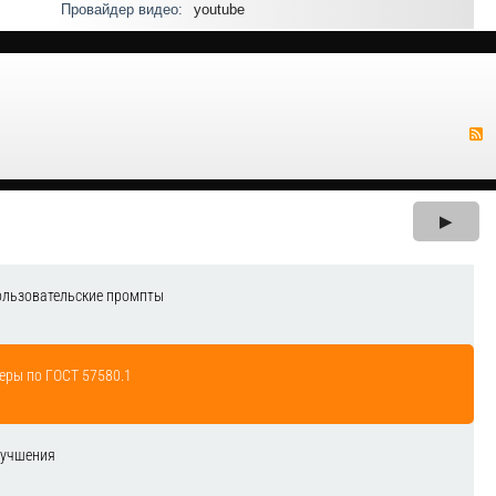
Провайдер видео:
youtube
▶
ользовательские промпты
еры по ГОСТ 57580.1
лучшения