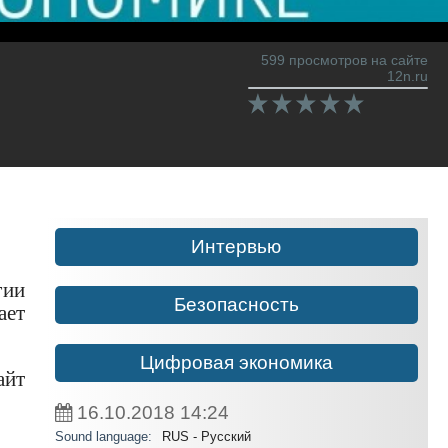
599 просмотров на сайте
12n.ru
Интервью
гии
Безопасность
ает
Цифровая экономика
айт
16.10.2018
14:24
Sound language:
RUS - Русский