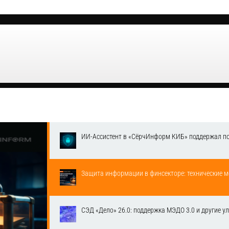
ИИ-Ассистент в «СёрчИнформ КИБ» поддержал п
Защита информации в финсекторе: технические м
СЭД «Дело» 26.0: поддержка МЭДО 3.0 и другие у