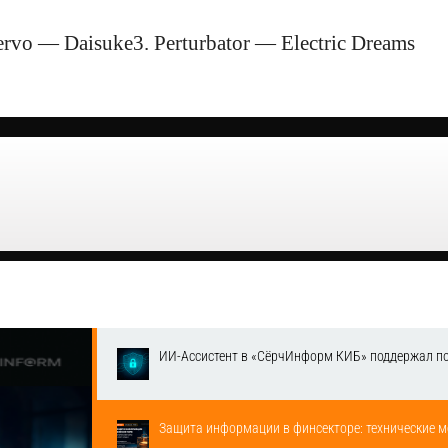
rvo — Daisuke3. Perturbator — Electric Dreams
ИИ-Ассистент в «СёрчИнформ КИБ» поддержал п
Защита информации в финсекторе: технические м