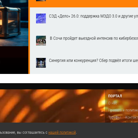
СЭД «Дело» 26.0: поддержка МЭДО 3.0 и другие у
​ В Сочи пройдет выездной интенсив по кибербе
Синергия или конкуренция? Сбер подвёл итоги ш
1
ПОРТАЛ
О нас
Правила и полити
Тарифы
Контак
Предложить виде
Теги
Поддержа
ьзование, вы соглашаетесь с
нашей политикой
.