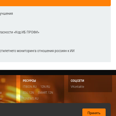
лучшения
зопасности «Код ИБ ПРОФИ»
естилетнего мониторинга отношения россиян к ИИ
РЕСУРСЫ
СОЦСЕТИ
ITBION.RU
12N.RU
VKontakte
ка
EDU.12N
SMART.12N
ты
12NEWS.RU
о
Топ
ть
Принять