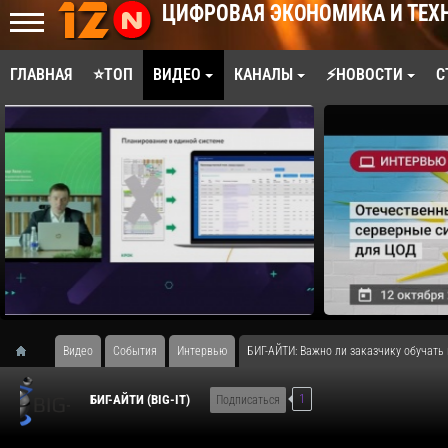
ЦИФРОВАЯ ЭКОНОМИКА И ТЕХ
ГЛАВНАЯ
⭐ТОП
ВИДЕО
КАНАЛЫ
⚡НОВОСТИ
С
Видео
События
Интервью
БИГ-АЙТИ: Важно ли заказчику обучать
1
БИГ-АЙТИ (BIG-IT)
Подписаться