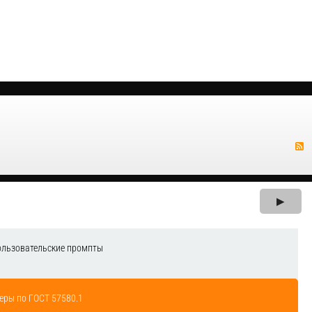
▶
ользовательские промпты
еры по ГОСТ 57580.1