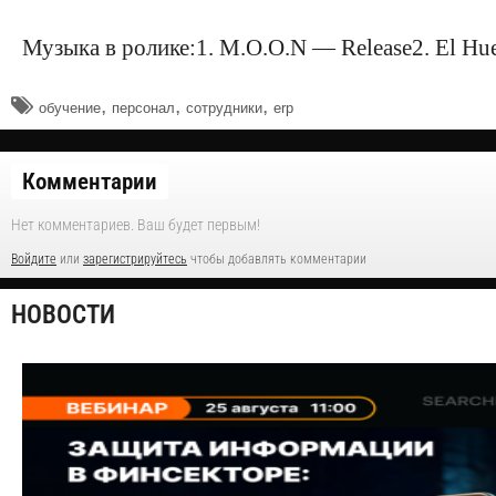
Музыка в ролике:1. M.O.O.N — Release2. El Hue
,
,
,
обучение
персонал
сотрудники
erp
Комментарии
Нет комментариев. Ваш будет первым!
Войдите
или
зарегистрируйтесь
чтобы добавлять комментарии
НОВОСТИ