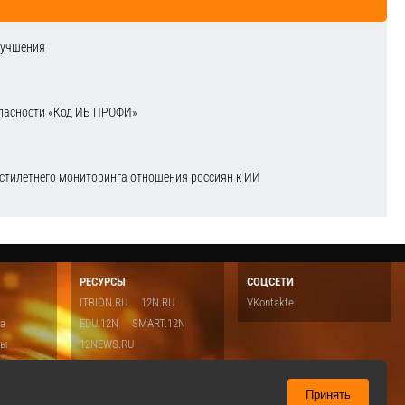
лучшения
зопасности «Код ИБ ПРОФИ»
естилетнего мониторинга отношения россиян к ИИ
РЕСУРСЫ
СОЦСЕТИ
ITBION.RU
12N.RU
VKontakte
ка
EDU.12N
SMART.12N
ты
12NEWS.RU
о
Топ
ть
Принять