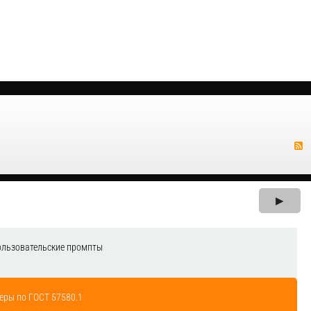
▶
ользовательские промпты
еры по ГОСТ 57580.1