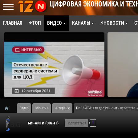
ЦИФРОВАЯ ЭКОНОМИКА И ТЕХ
ГЛАВНАЯ
⭐ТОП
ВИДЕО
КАНАЛЫ
⚡НОВОСТИ
С
Видео
События
Интервью
БИГ-АЙТИ: Кто должен быть ответствен
1
БИГ-АЙТИ (BIG-IT)
Подписаться