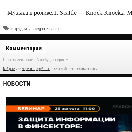
Музыка в ролике:1. Scattle — Knock Knock2. 
,
,
сотрудник
внедрение
erp
Комментарии
Нет комментариев. Ваш будет первым!
Войдите
или
зарегистрируйтесь
чтобы добавлять комментарии
НОВОСТИ