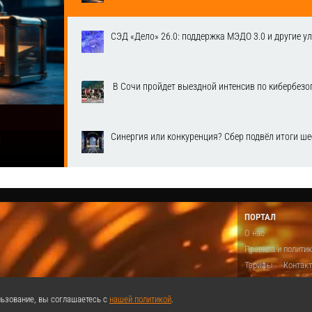
СЭД «Дело» 26.0: поддержка МЭДО 3.0 и другие у
​ В Сочи пройдет выездной интенсив по кибербе
Синергия или конкуренция? Сбер подвёл итоги ш
1
ПОРТАЛ
О нас
Правила и полити
Тарифы
Контак
Предложить виде
Теги
Поддержа
ьзование, вы соглашаетесь с
нашей политикой
.