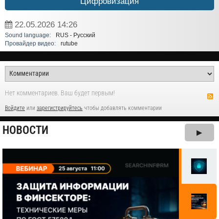
Цифровизация
22.05.2026
14:26
Sound language:
RUS - Русский
Провайдер видео:
rutube
Нет комментариев. Ваш будет первым!
Войдите
или
зарегистрируйтесь
чтобы добавлять комментарии
НОВОСТИ
▶