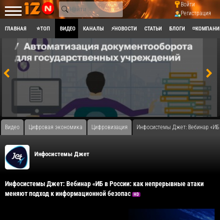
Войти
Регистрация
ГЛАВНАЯ
⭐ТОП
ВИДЕО
КАНАЛЫ
⚡НОВОСТИ
СТАТЬИ
БЛОГИ
◽КОМПАНИ
Видео
Цифровая экономика
Цифровизация
Инфосистемы Джет: Вебинар «ИБ 
Инфосистемы Джет
Инфосистемы Джет: Вебинар «ИБ в России: как непрерывные атаки
меняют подход к информационной безопас
HD