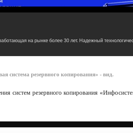
ботающая на рынке более 30 лет. Надежный технологичес
.
 система резервного копирования» - вид.
ения систем резервного копирования «Инфосист