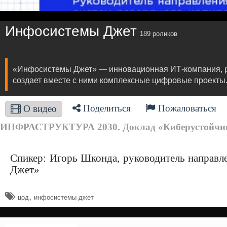
Инфосистемы Джет
189 роликов
«Инфосистемы Джет» — инновационная ИТ-компания, ра
создает вместе с ними комплексные цифровые проекты
Поделиться
Пожаловаться
О видео
ИНФРАСТРУКТУРА 2030. Доклад «Киберустойчивая
Спикер: Игорь Шконда, руководитель направл
Джет»
,
цод
инфосистемы джет