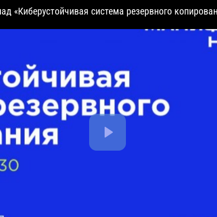
д «Киберустойчивая система резервного копирован