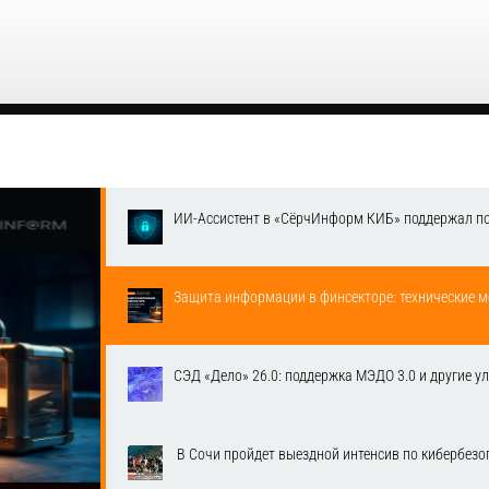
ИИ-Ассистент в «СёрчИнформ КИБ» поддержал п
Защита информации в финсекторе: технические м
СЭД «Дело» 26.0: поддержка МЭДО 3.0 и другие у
​ В Сочи пройдет выездной интенсив по кибербе