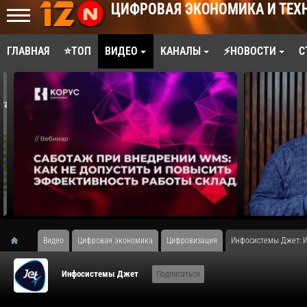
ЦИФРОВАЯ ЭКОНОМИКА И ТЕХ
ГЛАВНАЯ
⭐ТОП
ВИДЕО
КАНАЛЫ
⚡НОВОСТИ
С
Видео
Цифровая экономика
Цифровизация
Инфосистемы Джет: И
Инфосистемы Джет
Подписаться