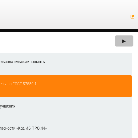
▶
ользовательские промпты
еры по ГОСТ 57580.1
лучшения
зопасности «Код ИБ ПРОФИ»