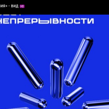
ия» - вид
HD