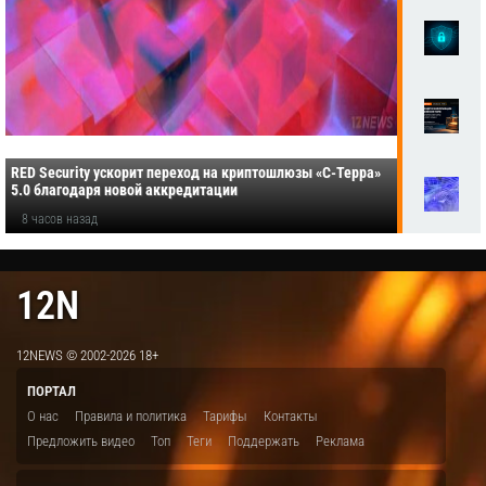
RED Security ускорит переход на криптошлюзы «С-Терра»
5.0 благодаря новой аккредитации
8 часов назад
12N
12NEWS © 2002-2026 18+
ПОРТАЛ
О нас
Правила и политика
Тарифы
Контакты
Предложить видео
Топ
Теги
Поддержать
Реклама