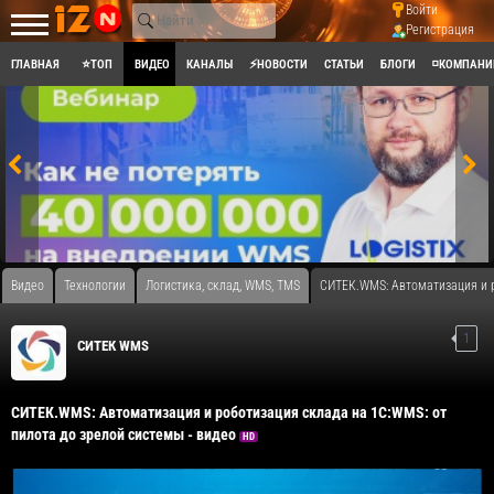
Войти
Регистрация
ГЛАВНАЯ
⭐ТОП
ВИДЕО
КАНАЛЫ
⚡НОВОСТИ
СТАТЬИ
БЛОГИ
◽КОМПАНИ
Видео
Технологии
Логистика, склад, WMS, TMS
СИТЕК.WMS: Автоматизация и р
1
СИТЕК WMS
СИТЕК.WMS: Автоматизация и роботизация склада на 1С:WMS: от
пилота до зрелой системы - видео
HD