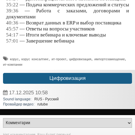
35:22
— Подача коммерческих предложений и статусы
39:36
— Работа с заказами, договорами и
документами
40:36
— Возврат данных в ERP и выбор поставщика
45:57
— Ответы на вопросы участников
54:17
— Итоги вебинара и ключевые выводы
57:01
— Завершение вебинара
,
,
,
,
,
корус
корус консалтинг
ит-проект
цифровизация
импортозамещение
ит-компании
Цифровизация
17.12.2025
10:58
Sound language:
RUS - Русский
Провайдер видео:
rutube
Нет комментариев. Ваш будет первым!