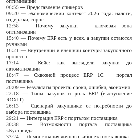
оптимизации
06:55
— Представление спикеров
09:20
— Экономический контекст 2026 года: налоги,
издержки, спрос
12:58
— Почему закупки — ключевая зона
оптимизации
15:40
— Почему ERP есть у всех, а закупки остаются
ручными
16:21
— Внутренний и внешний контуры закупочного
процесса
17:14
— Кейc: как выглядели закупки до
автоматизации
18:47
— Сквозной процесс ERP 1С + портал
поставщика
20:09
— Результаты проекта: сроки, ошибки, экономия
22:18
— Типы закупок и роль ERP (выступление
ROXIT)
26:13
— Сценарий закупщика: от потребности до
выбора поставщика
29:21
— Интеграция ERP с порталом поставщика
30:38
— Возможности портала поставщика
«Бустрейд»
33:24
— Демонстрация личного кабинета поставщика