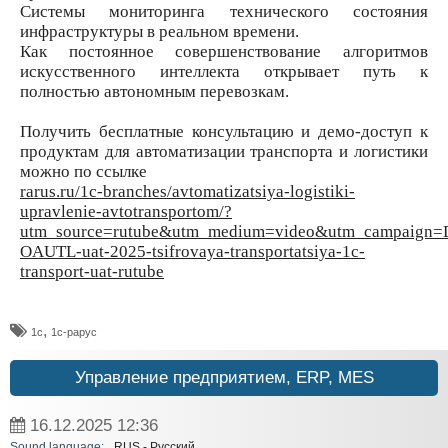
Системы мониторинга технического состояния
инфраструктуры в реальном времени.
Как постоянное совершенствование алгоритмов
искусственного интеллекта открывает путь к
полностью автономным перевозкам.
Получить бесплатные консультацию и демо-доступ к
продуктам для автоматизации транспорта и логистики
можно по ссылке
rarus.ru/1c-branches/avtomatizatsiya-logistiki-
upravlenie-avtotransportom/?
utm_source=rutube&utm_medium=video&utm_campaign
OAUTL-uat-2025-tsifrovaya-transportatsiya-1c-
transport-uat-rutube
,
1с
1с-рарус
Управление предприятием, ERP, MES
16.12.2025
12:36
Sound language:
RUS - Русский