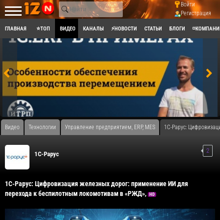
Войти
Регистрация
ГЛАВНАЯ
⭐ТОП
ВИДЕО
КАНАЛЫ
⚡НОВОСТИ
СТАТЬИ
БЛОГИ
◽КОМПАНИ
Видео
Технологии
Управление предприятием, ERP, MES
1С-Рарус: Цифровизац
2
1C-Рарус
1С-Рарус: Цифровизация железных дорог: применение ИИ для
перехода к беспилотным локомотивам в «РЖД»,
HD