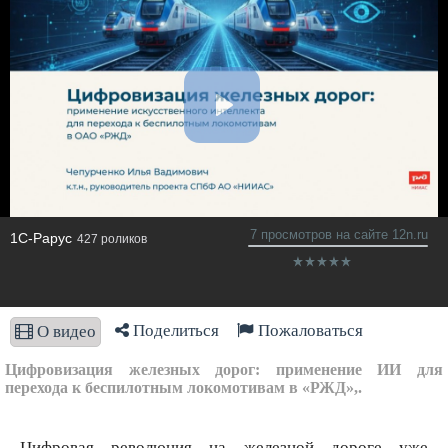
7 просмотров на сайте 12n.ru
1C-Рарус
427 роликов
Поделиться
Пожаловаться
О видео
Цифровизация железных дорог: применение ИИ для
перехода к беспилотным локомотивам в «РЖД»,.
Цифровая революция на железной дороге уже