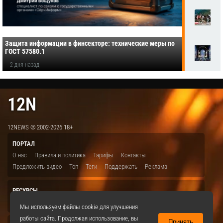
Защита информации в финсекторе: технические меры по
ГОСТ 57580.1
2 дня назад
12N
12NEWS © 2002-2026 18+
ПОРТАЛ
О нас
Правила и политика
Тарифы
Контакты
Предложить видео
Топ
Теги
Поддержать
Реклама
РЕСУРСЫ
ITBION.RU
12N.RU
EDU.12N
SMART.12N
12NEWS.RU
Мы используем файлы cookie для улучшения
работы сайта. Продолжая использование, вы
Принять