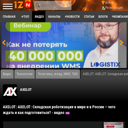
Войти
Регистрация
ГЛАВНАЯ
⭐ТОП
ВИДЕО
КАНАЛЫ
⚡НОВОСТИ
СТАТЬИ
БЛОГИ
◽КОМПАНИ
Видео
Технологии
Логистика, склад, WMS, TMS
AXELOT: AXELOT: Складская роб
AXELOT
AXELOT: AXELOT: Складская роботизация в мире и в России – чего
ждать и как подготовиться? - видео
HD