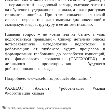
– перманентный «кадровый голод», высокие затраты
на обучение и удержание персонала, а также растущая
стоимость ошибки. При этом снижение ключевой
ставки в перспективе даст импульс для инвестиций в
складскую инфраструктуру и ее автоматизацию.
Главный вопрос – не «быть или не быть», а «как
подготовиться правильно». Спикер детально описал
четырехэтапную методологию подготовки к
роботизации: от глубокого аудита процессов и
формирования требований до разработки концепций,
их финансового сравнения (CAPEX/OPEX) и
детального проектирования будущего
роботизированного склада.
Подробнее:
www.axelot.ru/product/robotization/
#AXELOT #Акселот #роботизация #склад
#Роботизация_склада
,
,
,
,
axelot
tms
логистика
wms
управление складом