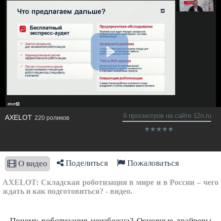
6 просмотров на сайте 12n.ru
AXELOT
220 роликов
Поделиться
Пожаловаться
О видео
AXELOT: Складская роботизация в мире и в России – чего
ждать и как подготовиться? - видео.
Почему роботизация неизбежна? Основные драйверы