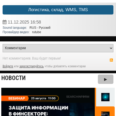
Логистика, склад, WMS, TMS
11.12.2025
16:58
Sound language:
RUS - Русский
Провайдер видео:
rutube
Нет комментариев. Ваш будет первым!
Войдите
или
зарегистрируйтесь
чтобы добавлять комментарии
НОВОСТИ
▶