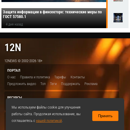
Защита информации в финсекторе: технические меры по
ГОСТ 57580.1
4 дня назад
12N
12NEWS © 2002-2026 18+
ПОРТАЛ
О нас
Правила и политика
Тарифы
Контакты
Предложить видео
Топ
Теги
Поддержать
Реклама
РЕСУРСЫ
ITBION.RU
12N.RU
EDU.12N
SMART.12N
12NEWS.RU
Мы используем файлы cookie для улучшения
работы сайта. Продолжая использование, вы
Принять
СОЦСЕТИ
соглашаетесь с
нашей политикой
.
VKontakte