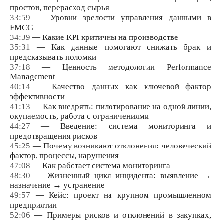
простои, перерасход сырья
33:59
— Уровни зрелости управления данными в
FMCG
34:39
— Какие KPI критичны на производстве
35:31
— Как данные помогают снижать брак и
предсказывать поломки
37:18
— Ценность методологии Performance
Management
40:14
— Качество данных как ключевой фактор
эффективности
41:13
— Как внедрять: пилотирование на одной линии,
окупаемость, работа с ограничениями
44:27
— Введение: система мониторинга и
предотвращения рисков
45:25
— Почему возникают отклонения: человеческий
фактор, процессы, нарушения
47:08
— Как работает система мониторинга
48:30
— Жизненный цикл инцидента: выявление →
назначение → устранение
49:57
— Кейс: проект на крупном промышленном
предприятии
52:06
— Примеры рисков и отклонений в закупках,