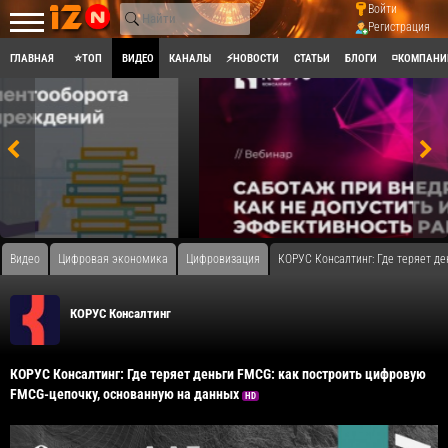
Войти
Регистрация
ГЛАВНАЯ
⭐ТОП
ВИДЕО
КАНАЛЫ
⚡НОВОСТИ
СТАТЬИ
БЛОГИ
◽КОМПАНИ
Видео
Цифровая экономика
Цифровизация
​КОРУС Консалтинг: Где теряет д
КОРУС Консалтинг
​КОРУС Консалтинг: Где теряет деньги FMCG: как построить цифровую
FMCG-цепочку, основанную на данных
HD