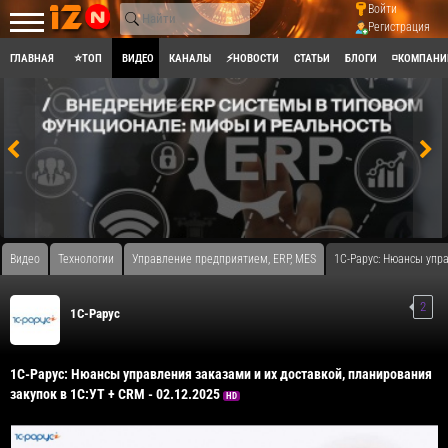
Войти
Регистрация
ГЛАВНАЯ
⭐ТОП
ВИДЕО
КАНАЛЫ
⚡НОВОСТИ
СТАТЬИ
БЛОГИ
◽КОМПАНИ
Видео
Технологии
Управление предприятием, ERP, MES
1С-Рарус: Нюансы упра
2
1C-Рарус
1С-Рарус: Нюансы управления заказами и их доставкой, планирования
закупок в 1С:УТ + CRM - 02.12.2025
HD