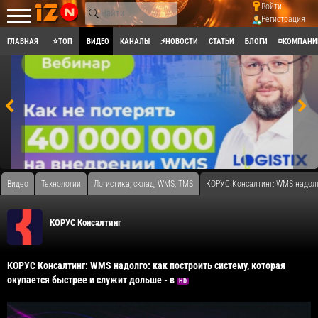
Войти
Регистрация
ГЛАВНАЯ
⭐ТОП
ВИДЕО
КАНАЛЫ
⚡НОВОСТИ
СТАТЬИ
БЛОГИ
◽КОМПАНИ
Видео
Технологии
Логистика, склад, WMS, TMS
​КОРУС Консалтинг: WMS надолг
КОРУС Консалтинг
​КОРУС Консалтинг: WMS надолго: как построить систему, которая
окупается быстрее и служит дольше - в
HD