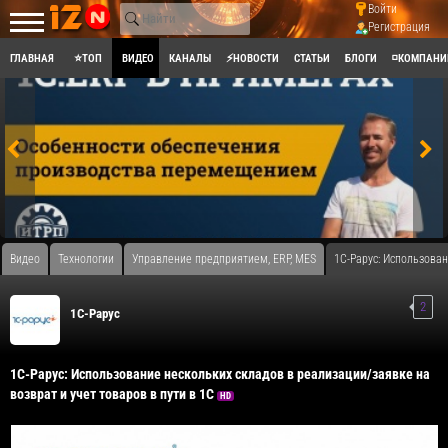
Войти
Регистрация
ГЛАВНАЯ
⭐ТОП
ВИДЕО
КАНАЛЫ
⚡НОВОСТИ
СТАТЬИ
БЛОГИ
◽КОМПАНИ
Видео
Технологии
Управление предприятием, ERP, MES
1С-Рарус: Использован
2
1C-Рарус
1С-Рарус: Использование нескольких складов в реализации/заявке на
возврат и учет товаров в пути в 1С
HD