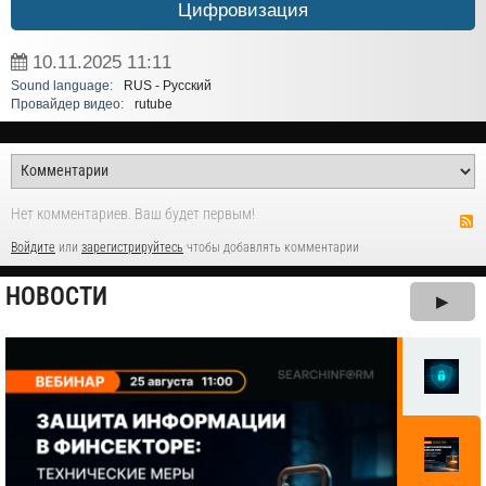
Цифровизация
10.11.2025
11:11
Sound language:
RUS - Русский
Провайдер видео:
rutube
Нет комментариев. Ваш будет первым!
Войдите
или
зарегистрируйтесь
чтобы добавлять комментарии
НОВОСТИ
▶