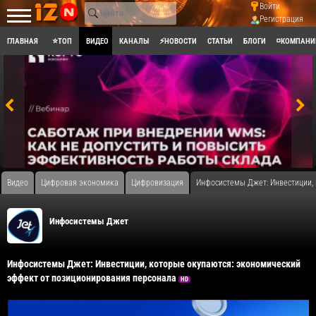
Войти
Регистрация
ГЛАВНАЯ
⭐ТОП
ВИДЕО
КАНАЛЫ
⚡НОВОСТИ
СТАТЬИ
БЛОГИ
◽КОМПАНИ
Видео
Цифровая экономика
Цифровизация
Инфосистемы Джет: Инвестиции,
Инфосистемы Джет
Инфосистемы Джет: Инвестиции, которые окупаются: экономический
эффект от позиционирования персонала
HD