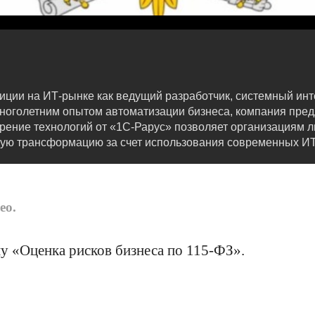
иции на ИТ-рынке как ведущий разработчик, системный ин
ноголетним опытом автоматизации бизнеса, компания пред
рение технологий от «1С-Рарус» позволяет организациям л
ую трансформацию за счет использования современных ИТ
ео.
му «Оценка рисков бизнеса по 115-ФЗ».