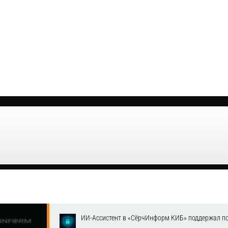
ИИ-Ассистент в «СёрчИнформ КИБ» поддержал п