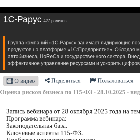
1C-Рарус
427 роликов
Группа компаний «1С-Рарус» занимает лидирующие поз
продуктов на платформе «1С:Предприятие». Обладая м
автобизнеса, HoReCa и государственного сектора. Внед
эффективное управление ресурсами и ускорить цифров
Поделиться
Пожаловаться
О видео
Оценка рисков бизнеса по 115-ФЗ - 28.10.2025 - вид
Запись вебинара от 28 октября 2025 года на те
Программа вебинара:
Законодательная база.
Ключевые аспекты 115-ФЗ.
Проблемы неосмотрительности.