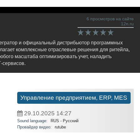
6 просмотров на сайте
12n.ru
тегратор и официальный дистрибьютор программных
лагает комплексные отраслевые решения для ритейла,
юбого масштаба оптимизировать учет, наладить
-сервисов.
Управление предприятием, ERP, MES
29.10.2025
14:27
Sound language:
RUS - Русский
Провайдер видео:
rutube