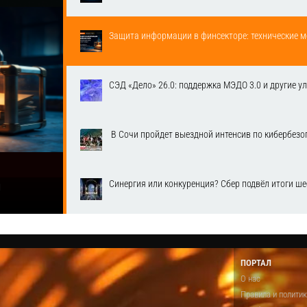
Защита информации в финсекторе: технические м
СЭД «Дело» 26.0: поддержка МЭДО 3.0 и другие у
​ В Сочи пройдет выездной интенсив по кибербе
Синергия или конкуренция? Сбер подвёл итоги ш
1
ПОРТАЛ
О нас
Правила и полити