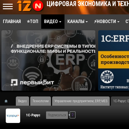
ЦИФРОВАЯ ЭКОНОМИКА И ТЕХ
ГЛАВНАЯ
⭐ТОП
ВИДЕО
КАНАЛЫ
⚡НОВОСТИ
С
Видео
Технологии
Управление предприятием, ERP, MES
1С-Рарус: 
2
1C-Рарус
Подписаться