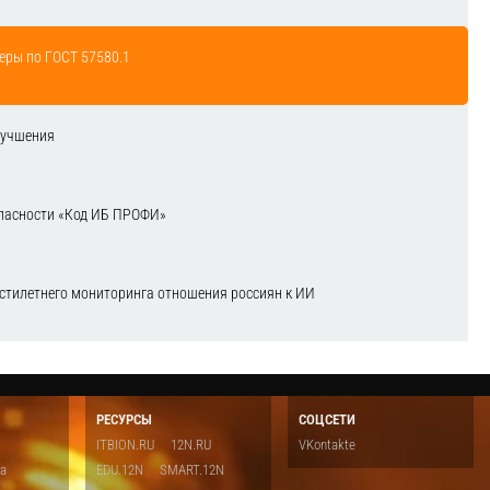
еры по ГОСТ 57580.1
лучшения
зопасности «Код ИБ ПРОФИ»
естилетнего мониторинга отношения россиян к ИИ
РЕСУРСЫ
СОЦСЕТИ
ITBION.RU
12N.RU
VKontakte
ка
EDU.12N
SMART.12N