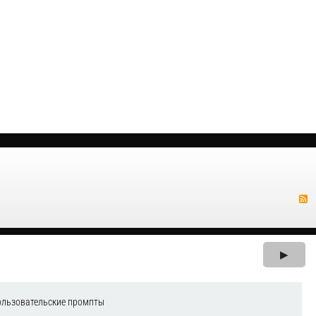
▶
ользовательские промпты